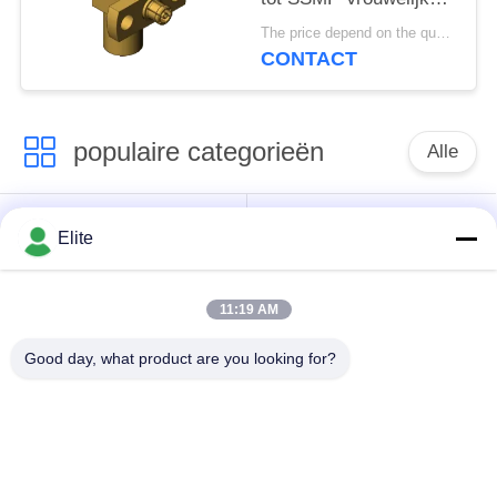
SMP tot SSMP Plug to
The price depend on the quantity MOQ:MOQ 50 pieces
Jack RF Coaxial
CONTACT
Adapter tot 40 GHz
populaire categorieën
Alle
De Schakelaar van
De Schakelaar van
Elite
SMA rf
SMP rf
11:19 AM
De Schakelaar van
1.0mm rf Schakelaar
SMPM rf
Good day, what product are you looking for?
1.85mm rf
2.4mm rf Schakelaar
Schakelaar