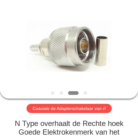
2026
Xi'an
Elite
Electronics
Co.,
Ltd..
All
Rights
HUIS
Reserved.
PRODUCTEN
ONGEVEER
ONS
FABRIEKSREIS
Coaxiale de Adapterschakelaar van rf
KWALITEITSCONTROLE
N Type overhaalt de Rechte hoek
Goede Elektrokenmerk van het