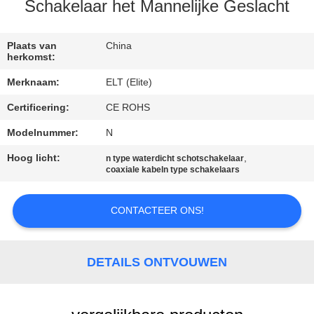
CONTACTEER
Schakelaar het Mannelijke Geslacht
ONS
Plaats van
China
herkomst:
NIEUWS
Merknaam:
ELT (Elite)
Certificering:
CE ROHS
VERZOEK
OM EEN
Modelnummer:
N
CITAAT
Hoog licht:
,
n type waterdicht schotschakelaar
coaxiale kabeln type schakelaars
VR
CONTACTEER ONS!
SHOW
DETAILS ONTVOUWEN
SITEMAP