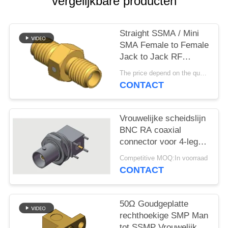
PRIVACY
vergelijkbare producten
POLICY
Straight SSMA / Mini
SMA Female to Female
Jack to Jack RF
Coaxial Adapters Up to
The price depend on the quantity MOQ:MOQ 50 pieces
18GHz
CONTACT
Vrouwelijke scheidslijn
BNC RA coaxial
connector voor 4-leg
PCB door middel van
Competitive MOQ:In voorraad
gat soldering tot 4 GHz
CONTACT
in commerciële
omgevingen
50Ω Goudgeplatte
rechthoekige SMP Man
tot SSMP Vrouwelijke