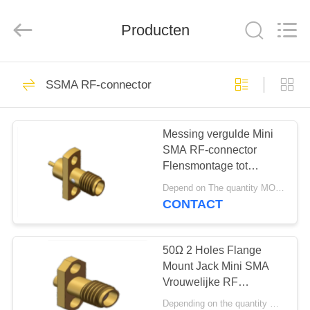
2026
Xi'an
Elite
Electronics
Producten
Co.,
Ltd..
All
Rights
HUIS
Reserved.
207
SSMA RF-connector
De Schakelaar van
PRODUCTEN
SMA rf
Messing vergulde Mini
SMA RF-connector
ONGEVEER
Flensmontage tot
ONS
18GHz met behulp van
Depend on The quantity MOQ:50 stuks
microgolfcomponenten
CONTACT
236
FABRIEKSREIS
De Schakelaar van
50Ω 2 Holes Flange
KWALITEITSCONTROLE
Mount Jack Mini SMA
SMP rf
Vrouwelijke RF
Coaxial.086
Depending on the quantity MOQ:Op voorraad, MOQ 50 voor nieuwe productie