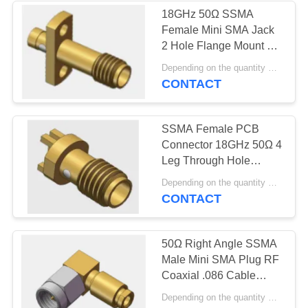
18GHz 50Ω SSMA
Female Mini SMA Jack
135
2 Hole Flange Mount RF
2.92mm rf
Coaxial Cable
Depending on the quantity MOQ:Op voorraad, MOQ 50 voor nieuwe productie
Connector Mating for
CONTACT
Schakelaar
CXN3506 Flexible
Cable
SSMA Female PCB
Connector 18GHz 50Ω 4
Leg Through Hole
Solder
15
Depending on the quantity MOQ:MOQ 50 for new production
CONTACT
3.5mm rf
Schakelaar
50Ω Right Angle SSMA
Male Mini SMA Plug RF
Coaxial .086 Cable
Connector 18GHz
Depending on the quantity MOQ:Op voorraad, MOQ 50 voor nieuwe productie