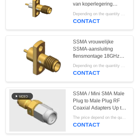
PRIVACY
van koperlegering
POLICY
Verguld Mini SMA-
Depending on the quantity MOQ:100 stuks
aansluiting RF-
CONTACT
12
coaxconnector tot 18
1.85mm rf
GHz
SSMA vrouwelijke
Schakelaar
SSMA-aansluiting
flensmontage 18GHz
VSWR minder dan 1,3
Depending on the quantity MOQ:op voorraad
met behulp van een
CONTACT
microgolfcomponent
40
SSMA / Mini SMA Male
2.4mm rf
Plug to Male Plug RF
Coaxial Adapters Up to
Schakelaar
18GHz
The price depend on the quantity MOQ:MOQ 50 pieces
CONTACT