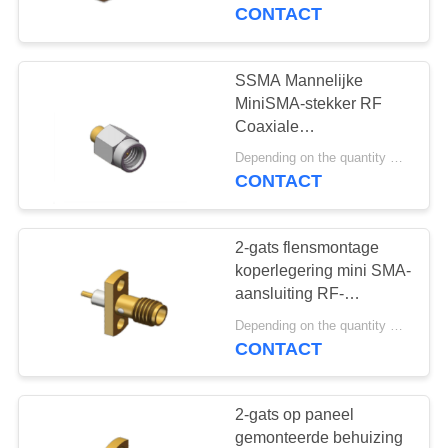
CONTACTEER
Kabelconnector 18GHz
CONTACT
ONS
SSMA Mannelijke
98
NIEUWS
MiniSMA-stekker RF
De Schakelaar van
Coaxiale
kabelconnector 18GHz
VERZOEK
SMPM rf
Depending on the quantity MOQ:Op voorraad, MOQ 50 voor nieuwe productie
50Ω Koppeling voor
CONTACT
OM EEN
.086-kabel
CITAAT
2-gats flensmontage
koperlegering mini SMA-
VR
aansluiting RF-
23
coaxconnector tot 18
SHOW
Depending on the quantity MOQ:Roestvrijstalen model op voorraad
1.0mm rf
GHz
CONTACT
Schakelaar
SITEMAP
2-gats op paneel
gemonteerde behuizing