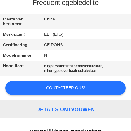
CONTACTEER
Frequentiegebiedelite
ONS
Plaats van
China
herkomst:
NIEUWS
Merknaam:
ELT (Elite)
Certificering:
CE ROHS
VERZOEK
OM EEN
Modelnummer:
N
CITAAT
Hoog licht:
,
n type waterdicht schotschakelaar
n het type overhaalt schakelaar
VR
CONTACTEER ONS!
SHOW
DETAILS ONTVOUWEN
SITEMAP