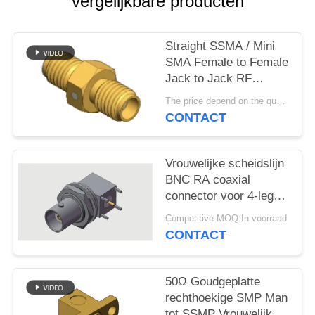
PRIVACY
vergelijkbare producten
POLICY
Straight SSMA / Mini
SMA Female to Female
Jack to Jack RF
Coaxial Adapters Up to
The price depend on the quantity MOQ:MOQ 50 pieces
18GHz
CONTACT
Vrouwelijke scheidslijn
BNC RA coaxial
connector voor 4-leg
PCB door middel van
Competitive MOQ:In voorraad
gat soldering tot 4 GHz
CONTACT
in commerciële
omgevingen
50Ω Goudgeplatte
rechthoekige SMP Man
tot SSMP Vrouwelijke