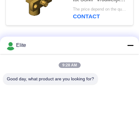
SMP tot SSMP Plug to
The price depend on the quantity MOQ:MOQ 50 pieces
Jack RF Coaxial
CONTACT
Adapter tot 40 GHz
populaire categorieën
Alle
Elite
De Schakelaar van
De Schakelaar van
9:28 AM
SMA rf
SMP rf
Good day, what product are you looking for?
De Schakelaar van
1.0mm rf Schakelaar
SMPM rf
1.85mm rf
2.4mm rf Schakelaar
Schakelaar