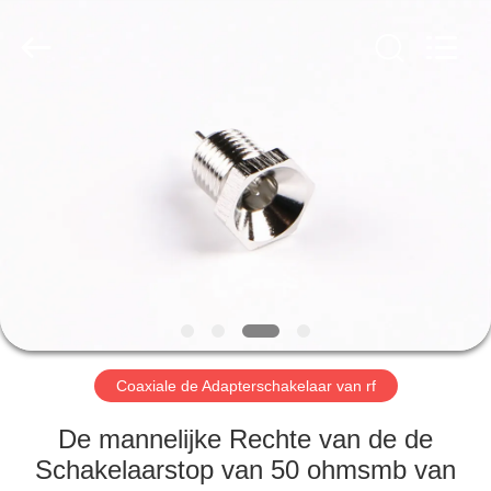
2026
Xi'an
Elite
Electronics
Co.,
Ltd..
All
Rights
HUIS
Reserved.
PRODUCTEN
ONGEVEER
ONS
FABRIEKSREIS
Coaxiale de Adapterschakelaar van rf
KWALITEITSCONTROLE
De mannelijke Rechte van de de
Schakelaarstop van 50 ohmsmb van