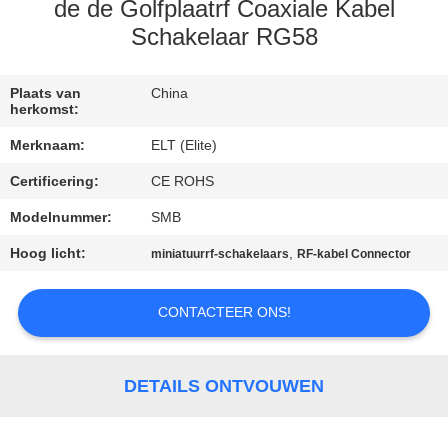
CONTACTEER
de de Golfplaatrf Coaxiale Kabel
ONS
Schakelaar RG58
NIEUWS
Plaats van
China
herkomst:
Merknaam:
ELT (Elite)
VERZOEK
Certificering:
CE ROHS
OM EEN
Modelnummer:
SMB
CITAAT
Hoog licht:
,
miniatuurrf-schakelaars
RF-kabel Connector
VR
CONTACTEER ONS!
SHOW
SITEMAP
DETAILS ONTVOUWEN