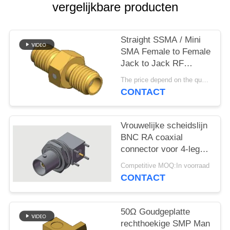
PRIVACY
vergelijkbare producten
POLICY
Straight SSMA / Mini
SMA Female to Female
Jack to Jack RF
Coaxial Adapters Up to
The price depend on the quantity MOQ:MOQ 50 pieces
18GHz
CONTACT
Vrouwelijke scheidslijn
BNC RA coaxial
connector voor 4-leg
PCB door middel van
Competitive MOQ:In voorraad
gat soldering tot 4 GHz
CONTACT
in commerciële
omgevingen
50Ω Goudgeplatte
rechthoekige SMP Man