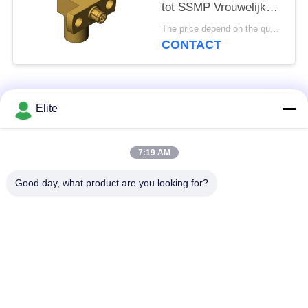
tot SSMP Vrouwelijke
SMP tot SSMP Plug to
The price depend on the quantity MOQ:MOQ 50 pieces
Jack RF Coaxial
CONTACT
Adapter tot 40 GHz
populaire categorieën
Alle
Elite
De Schakelaar van
De Schakelaar van
7:19 AM
SMA rf
SMP rf
Good day, what product are you looking for?
De Schakelaar van
1.0mm rf Schakelaar
SMPM rf
1.85mm rf
2.4mm rf Schakelaar
Schakelaar