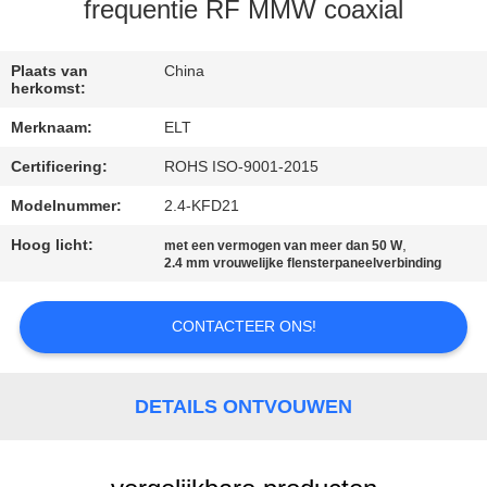
CONTACTEER
frequentie RF MMW coaxial
ONS
Plaats van
China
herkomst:
NIEUWS
Merknaam:
ELT
Certificering:
ROHS ISO-9001-2015
VERZOEK
OM EEN
Modelnummer:
2.4-KFD21
CITAAT
Hoog licht:
,
met een vermogen van meer dan 50 W
2.4 mm vrouwelijke flensterpaneelverbinding
VR
CONTACTEER ONS!
SHOW
DETAILS ONTVOUWEN
SITEMAP