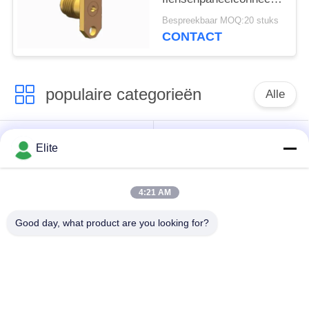
voor hoge frequentie
Bespreekbaar MOQ:20 stuks
RF MMW coaxial
CONTACT
populaire categorieën
Alle
De Schakelaar van
De Schakelaar van
Elite
SMA rf
SMP rf
4:21 AM
De Schakelaar van
1.0mm rf Schakelaar
SMPM rf
Good day, what product are you looking for?
1.85mm rf
2.4mm rf Schakelaar
Schakelaar