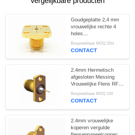
PRIVACY
vergelijkbare producten
POLICY
Goudgeplatte 2,4 mm
vrouwelijke rechte 4
holes
flensteraansluiting
Bespreekbaar MOQ:20st
CONTACT
2.4mm Hermetisch
afgesloten Messing
Vrouwelijke Flens RF
Coaxiale Connector
Bespreekbaar MOQ:100
CONTACT
2.4mm vrouwelijke
koperen vergulde
flensenpaneelconnector