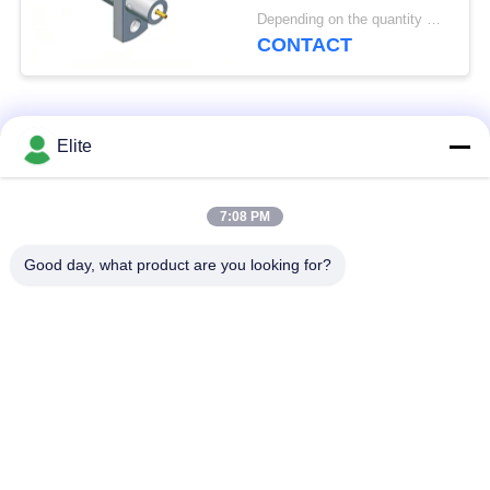
pal 18GHz 50 Ohm
Depending on the quantity MOQ:op voorraad
CONTACT
populaire categorieën
Alle
Elite
De Schakelaar van
De Schakelaar van
7:08 PM
SMA rf
SMP rf
Good day, what product are you looking for?
De Schakelaar van
1.0mm rf Schakelaar
SMPM rf
1.85mm rf
2.4mm rf Schakelaar
Schakelaar
2.92mm rf