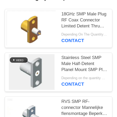
PRIVACY
POLICY
18GHz SMP Male Plug
RF Coax Connector
Limited Detent Thru
Hole
Depending On The Quantity MOQ:50pcs，No MOQ Restriction If In Stocks
Soldeerbevestiging
CONTACT
Flensmontage voor
Telemetrieapparatuur &
Radarsystemen
Stainless Steel SMP
Male Half-Detent
Planel Mount SMP Plug
2 Hole Flange Mount
Depending on the quantity MOQ:50
Beperkte Detent
CONTACT
Frequency Tot 18 GHz
RVS SMP RF-
connector Mannelijke
flensmontage Beperkte