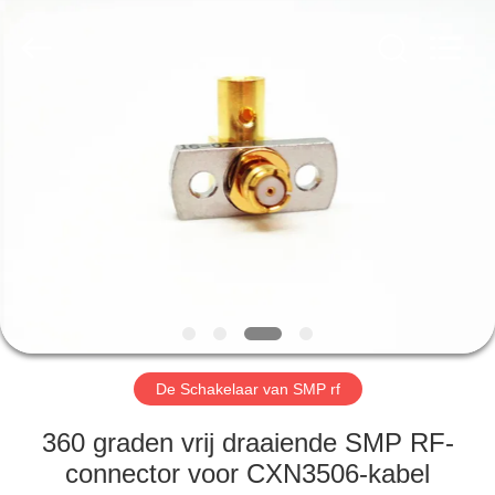
2026
Xi'an
Elite
Electronics
Co.,
Ltd..
All
Rights
HUIS
Reserved.
PRODUCTEN
ONGEVEER
ONS
FABRIEKSREIS
De Schakelaar van SMP rf
KWALITEITSCONTROLE
360 graden vrij draaiende SMP RF-
connector voor CXN3506-kabel