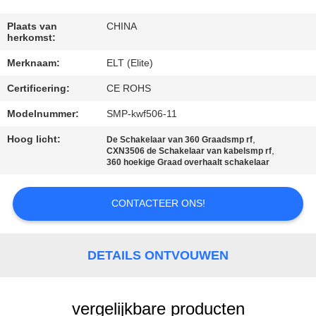
CONTACTEER
ONS
Plaats van
CHINA
herkomst:
Merknaam:
ELT (Elite)
NIEUWS
Certificering:
CE ROHS
VERZOEK
Modelnummer:
SMP-kwf506-11
OM EEN
Hoog licht:
,
De Schakelaar van 360 Graadsmp rf
,
CXN3506 de Schakelaar van kabelsmp rf
CITAAT
360 hoekige Graad overhaalt schakelaar
VR
CONTACTEER ONS!
SHOW
DETAILS ONTVOUWEN
SITEMAP
vergelijkbare producten