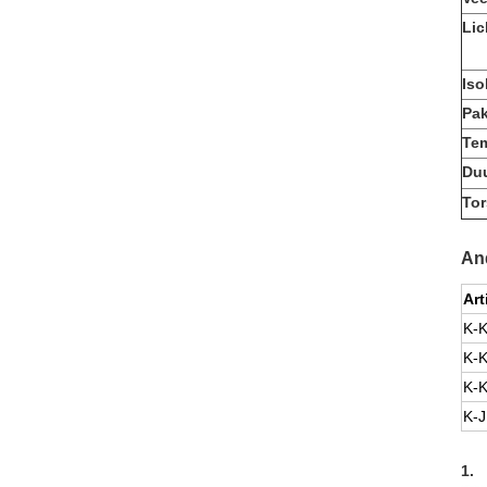
Lic
Iso
Pa
Te
Du
Tor
And
Ar
K-
K-
K-
K-
1.