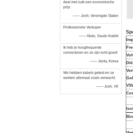
deal met zulk een economische
prijs.
—— Jonh, Verenigde Staten
Professionele Verkoper
Spe
—— Abdu, Saudi-Arabië
Imp
Fre
Ik heb je hoogfrequente
connectoren en ze zijn echt goed!
Vol
—— Jacky, Korea
Dië
Ver
We hebben kabels getest en ze
Gol
werken allemaal zoals verwacht.
VS
—— Josh, VK
Co
Iso
Bin
Vee