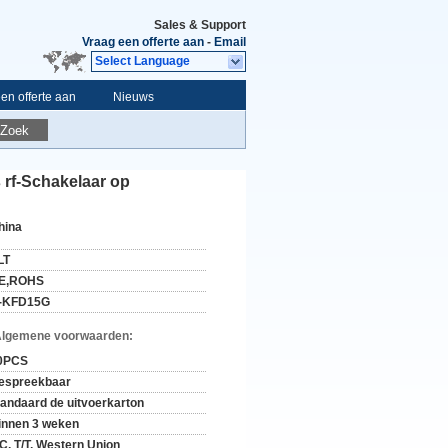
Sales & Support
Vraag een offerte aan
-
Email
Select Language
en offerte aan
Nieuws
Zoek
rf-Schakelaar op
hina
LT
E,ROHS
-KFD15G
Algemene voorwaarden:
0PCS
espreekbaar
tandaard de uitvoerkarton
innen 3 weken
/C, T/T, Western Union