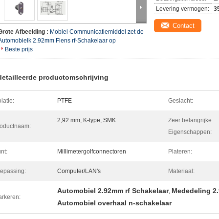
Levering vermogen:
3
Contact
Grote Afbeelding :
Mobiel Communicatiemiddel zet de
Automobielk 2.92mm Flens rf-Schakelaar op
Beste prijs
etailleerde productomschrijving
olatie:
PTFE
Geslacht:
2,92 mm, K-type, SMK
Zeer belangrijke
oductnaam:
Eigenschappen:
nt:
Millimetergolfconnectoren
Plateren:
epassing:
Computer/LAN's
Materiaal:
Automobiel 2.92mm rf Schakelaar
Mededeling 2.
,
rkeren:
Automobiel overhaal n-schakelaar