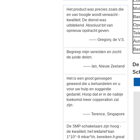
Co
Mob
Het product was precies zoals die
en van hoogte wordt verwacht -
Bas
kwaliteit. De dienst was
Ope
uitstekend. Absoluut tot van
opnieuw opdracht geven.
Tel
—— Gregory, de V.S.
Aut
Basi
Begreep mijn vereisten en zocht
de juiste delen.
De 
—— Ian, Nieuw Zeeland
Sch
Het is een groot genoegen
geweest die u behandelen en u
voor uw hulp en suggestie
gedankt. Hoop dat er in de nabije
toekomst meer copperation zal
zijn.
—— Terence, Singapore
De SMP-schakelaars zijn hoog -
de kwaliteit, het lektarief kan
1*10^-9 mbar*l/s. bereiken A great