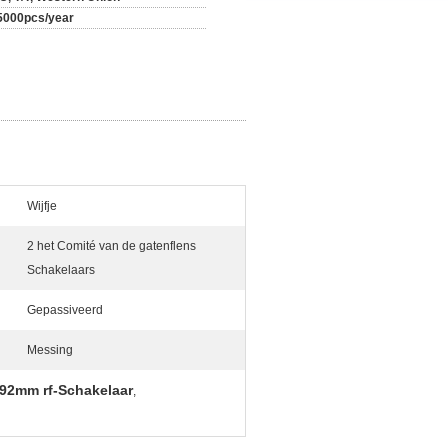
5000pcs/year
Wijfje
2 het Comité van de gatenflens
Schakelaars
Gepassiveerd
Messing
92mm rf-Schakelaar
,