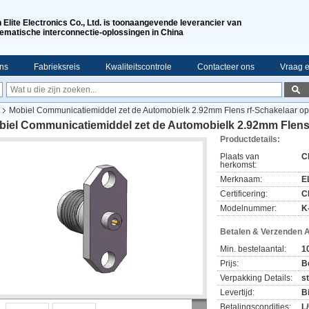
n Elite Electronics Co., Ltd. is toonaangevende leverancier van
ematische interconnectie-oplossingen in China
ns
Fabrieksreis
Kwaliteitscontrole
Contacteer ons
Vraag e
Mobiel Communicatiemiddel zet de Automobielk 2.92mm Flens rf-Schakelaar op
biel Communicatiemiddel zet de Automobielk 2.92mm Flens 
Productdetails:
Plaats van
C
herkomst:
Merknaam:
E
Certificering:
C
Modelnummer:
K
Betalen & Verzenden 
Min. bestelaantal:
1
Prijs:
B
Verpakking Details:
s
Levertijd:
B
Betalingscondities:
L