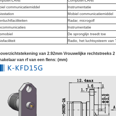
mputer/LANs
Computer/LANs
iel communicatiemiddel
Instrumentatie
isstation
Mobiel communicatiemiddel
nluchtfaciliteiten
Radar, microgolf
ecommunicaties
Instrumentatie
omobiel
De spronglijn treedt toe
sfaciliteit
Radio, het luchtsysteem van
overzichtstekening van 2.92mm Vrouwelijke rechtstreeks 2 
akelaar van rf van een flens: (mm)