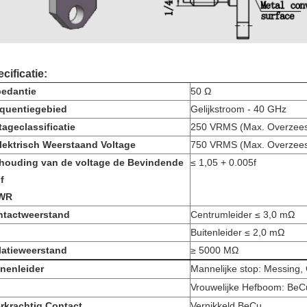
cificatie:
edantie
50 Ω
quentiegebied
Gelijkstroom - 40 GHz
tageclassificatie
250 VRMS (Max. Overzees 
lektrisch Weerstaand Voltage
750 VRMS (Max. Overzees 
houding van de voltage de Bevindende
≤ 1,05 + 0.005f
f
WR
ntactweerstand
Centrumleider ≤ 3,0 mΩ
Buitenleider ≤ 2,0 mΩ
latieweerstand
≥ 5000 MΩ
nenleider
Mannelijke stop: Messing,
Vrouwelijke Hefboom: BeC
rkrachtig Contact
Vernikkeld BeCu,