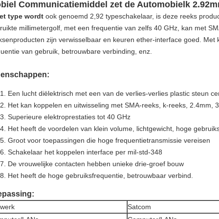
biel Communicatiemiddel zet de Automobielk 2.92mm
et type wordt
ook genoemd 2,92 typeschakelaar, is deze reeks produ
ruikte millimetergolf, met een frequentie van zelfs 40 GHz, kan met S
ksenproducten zijn verwisselbaar en keuren ether-interface goed. Met kl
quentie van gebruik, betrouwbare verbinding, enz.
genschappen:
Een
lucht diëlektrisch met een van
de verlies-
verlies plastic steun c
Het kan koppelen en uitwisseling met SMA-reeks, k-reeks, 2.4mm, 
Superieure elektroprestaties tot 40 GHz
Het heeft de voordelen van klein volume, lichtgewicht, hoge gebruik
Groot voor toepassingen die hoge frequentietransmissie vereisen
Schakelaar het koppelen interface per mil-std-348
De vrouwelijke contacten hebben unieke drie-groef bouw
Het heeft de hoge gebruiksfrequentie, betrouwbaar verbind.
epassing:
twerk
Satcom