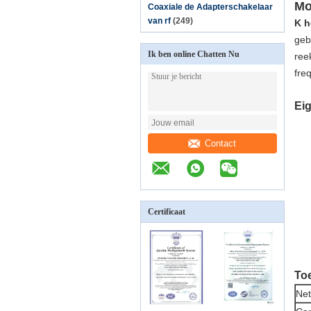
Mo
Coaxiale de Adapterschakelaar
van rf
(249)
K h
geb
Ik ben online Chatten Nu
ree
fre
Ei
Contact
Certificaat
To
Ne