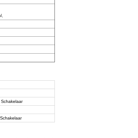
d
l,
e Schakelaar
 Schakelaar