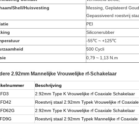
haam/Shell/Huisvesting
Messing, Geplateerd Gou
Gepassiveerd roestvrij staa
latie
PEI
kking
Siliconerubber
mperatuur
-55℃ ~ +125℃
urzaamheid
500 Cycli
sie
0,79 ~ 1,13 N.m
ere 2.92mm Mannelijke Vrouwelijke rf-Schakelaar
tikelnummer
Beschrijving
KFD3
2.92mm Type K Vrouwelijke rf Coaxiale Schakelaar
KFD42
Roestvrij staal 2.92mm Typek Vrouwelijke rf Coaxial
KFD62G
2.92mm Type K Vrouwelijke rf Coaxiale Schakelaar
JFD9G
Roestvrij staal 2.92mm Typek Mannelijke rf Coaxiale