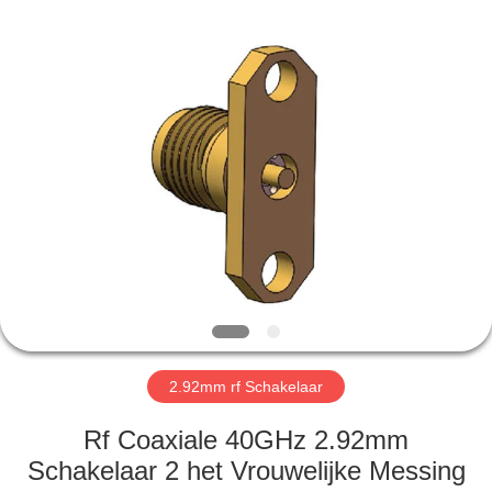
2026
Xi'an
Elite
Electronics
Co.,
Ltd..
All
Rights
HUIS
Reserved.
PRODUCTEN
ONGEVEER
ONS
FABRIEKSREIS
2.92mm rf Schakelaar
KWALITEITSCONTROLE
Rf Coaxiale 40GHz 2.92mm
Schakelaar 2 het Vrouwelijke Messing