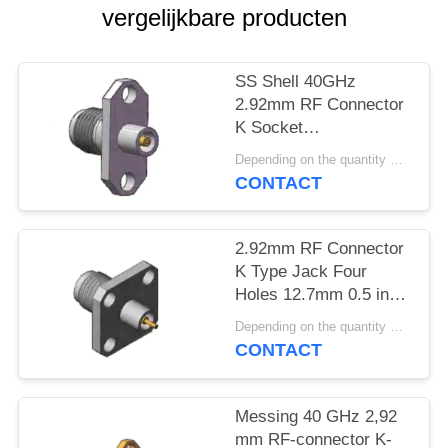
PRIVACY
vergelijkbare producten
POLICY
SS Shell 40GHz
2.92mm RF Connector
K Socket
Flensmontage Gat-
Depending on the quantity MOQ:Minimale afname 30 stuks
afstand .480 inch
CONTACT
(12.2mm)
2.92mm RF Connector
K Type Jack Four
Holes 12.7mm 0.5 inch
Square Flange Grootte
Depending on the quantity MOQ:Minimale afname 30 stuks
en Pin Diameter
CONTACT
1.3mm, 0.8mm, 0.7mm
Messing 40 GHz 2,92
mm RF-connector K-