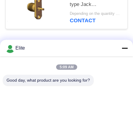
type Jack
Flensgatafstand 12,2
Depending on the quantity MOQ:Minimale afname 30 stuks
mm en pindiameter 1,3
CONTACT
mm
populaire categorieën
Alle
Elite
De Schakelaar van
De Schakelaar van
5:09 AM
SMA rf
SMP rf
Good day, what product are you looking for?
De Schakelaar van
1.0mm rf Schakelaar
SMPM rf
1.85mm rf
2.4mm rf Schakelaar
Schakelaar