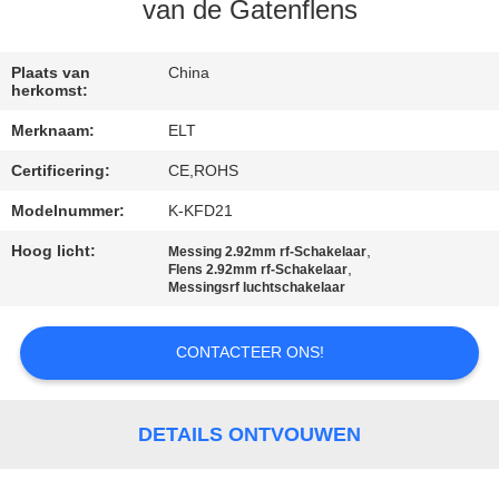
CONTACTEER
van de Gatenflens
ONS
Plaats van
China
herkomst:
NIEUWS
Merknaam:
ELT
Certificering:
CE,ROHS
VERZOEK
OM EEN
Modelnummer:
K-KFD21
CITAAT
Hoog licht:
,
Messing 2.92mm rf-Schakelaar
,
Flens 2.92mm rf-Schakelaar
Messingsrf luchtschakelaar
VR
CONTACTEER ONS!
SHOW
SITEMAP
DETAILS ONTVOUWEN