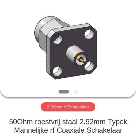
2026
Xi'an
Elite
Electronics
Co.,
Ltd..
All
Rights
HUIS
Reserved.
PRODUCTEN
ONGEVEER
ONS
FABRIEKSREIS
2.92mm rf Schakelaar
KWALITEITSCONTROLE
50Ohm roestvrij staal 2.92mm Typek
Mannelijke rf Coaxiale Schakelaar