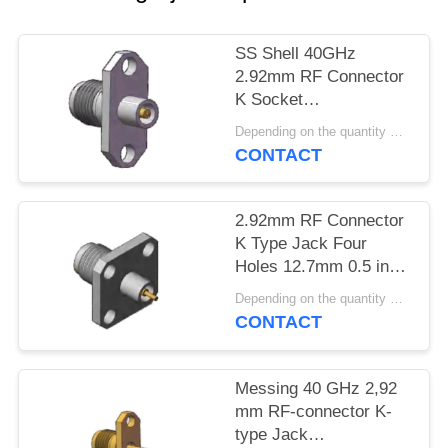
PRIVACY
POLICY
SS Shell 40GHz
2.92mm RF Connector
K Socket
Flensmontage Gat-
Depending on the quantity MOQ:Minimale afname 30 stuks
afstand .480 inch
CONTACT
(12.2mm)
2.92mm RF Connector
K Type Jack Four
Holes 12.7mm 0.5 inch
Square Flange Grootte
Depending on the quantity MOQ:Minimale afname 30 stuks
en Pin Diameter
CONTACT
1.3mm, 0.8mm, 0.7mm
Messing 40 GHz 2,92
mm RF-connector K-
type Jack