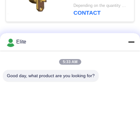
Flensgatafstand 12,2
Depending on the quantity MOQ:Minimale afname 30 stuks
mm en pindiameter 1,3
CONTACT
mm
populaire categorieën
Alle
Elite
De Schakelaar van
De Schakelaar van
5:33 AM
SMA rf
SMP rf
Good day, what product are you looking for?
De Schakelaar van
1.0mm rf Schakelaar
SMPM rf
1.85mm rf
2.4mm rf Schakelaar
Schakelaar
2.92mm rf