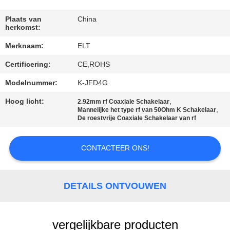
CONTACTEER
ONS
Plaats van
China
herkomst:
Merknaam:
ELT
NIEUWS
Certificering:
CE,ROHS
VERZOEK
Modelnummer:
K-JFD4G
OM EEN
Hoog licht:
,
2.92mm rf Coaxiale Schakelaar
,
Mannelijke het type rf van 50Ohm K Schakelaar
CITAAT
De roestvrije Coaxiale Schakelaar van rf
VR
CONTACTEER ONS!
SHOW
DETAILS ONTVOUWEN
SITEMAP
vergelijkbare producten