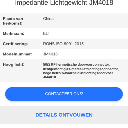
CONTACTEER
impedantie Lichtgewicht JM4018
ONS
Plaats van
China
herkomst:
NIEUWS
Merknaam:
ELT
Certificering:
ROHS ISO-9001-2015
VERZOEK
OM EEN
Modelnummer:
JM4018
CITAAT
Hoog licht:
,
50Ω RF hermetische doorvoerconnector
,
lichtgewicht glas-metaal afdichtingsconnector
hoge betrouwbaarheid afdichtingsdoorvoer
JM4018
VR
SHOW
CONTACTEER ONS!
SITEMAP
DETAILS ONTVOUWEN