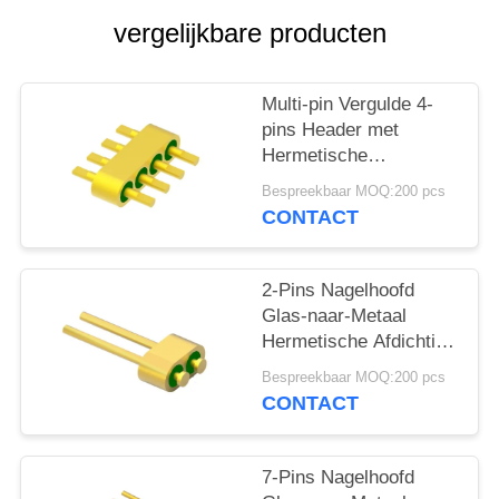
PRIVACY
vergelijkbare producten
POLICY
Multi-pin Vergulde 4-
pins Header met
Hermetische
Connectoren MC-677-
Bespreekbaar MOQ:200 pcs
JH voor Glasmateriaal
CONTACT
7052
2-Pins Nagelhoofd
Glas-naar-Metaal
Hermetische Afdichting
Header Met Gouddraad
Bespreekbaar MOQ:200 pcs
Verbindingsoppervlak
CONTACT
MC-628-JH
7-Pins Nagelhoofd