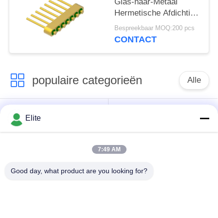
Glas-naar-Metaal
Hermetische Afdichting
Header Met Gouddraad
Bespreekbaar MOQ:200 pcs
Bindingsoppervlak MC-
CONTACT
630-JH
populaire categorieën
Alle
De Schakelaar van
De Schakelaar van
Elite
SMA rf
SMP rf
7:49 AM
De Schakelaar van
1.0mm rf Schakelaar
SMPM rf
Good day, what product are you looking for?
1.85mm rf
2.4mm rf Schakelaar
Schakelaar