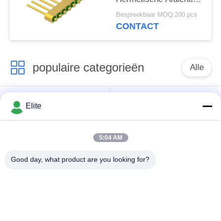
Header Met Gouddraad
Bespreekbaar MOQ:200 pcs
Bindingsoppervlak MC-
CONTACT
630-JH
populaire categorieën
Alle
De Schakelaar van
De Schakelaar van
Elite
SMA rf
SMP rf
5:04 AM
De Schakelaar van
1.0mm rf Schakelaar
SMPM rf
Good day, what product are you looking for?
1.85mm rf
2.4mm rf Schakelaar
Schakelaar