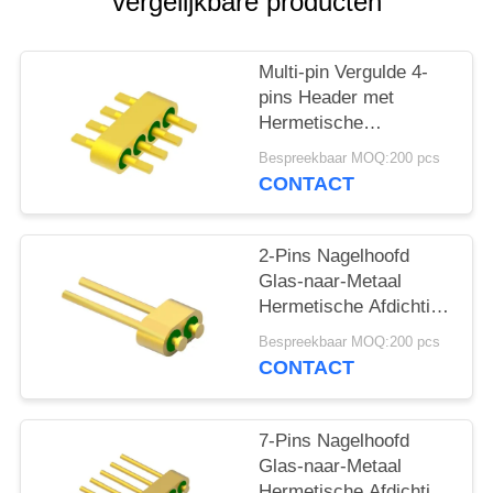
PRIVACY
vergelijkbare producten
POLICY
Multi-pin Vergulde 4-
pins Header met
Hermetische
Connectoren MC-677-
Bespreekbaar MOQ:200 pcs
JH voor Glasmateriaal
CONTACT
7052
2-Pins Nagelhoofd
Glas-naar-Metaal
Hermetische Afdichting
Header Met Gouddraad
Bespreekbaar MOQ:200 pcs
Verbindingsoppervlak
CONTACT
MC-628-JH
7-Pins Nagelhoofd
Glas-naar-Metaal
Hermetische Afdichting