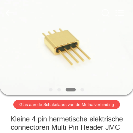
2026
Xi'an
Elite
Electronics
Co.,
Ltd..
All
Rights
HUIS
Reserved.
PRODUCTEN
ONGEVEER
ONS
FABRIEKSREIS
Glas aan de Schakelaars van de Metaalverbinding
KWALITEITSCONTROLE
Kleine 4 pin hermetische elektrische
connectoren Multi Pin Header JMC-