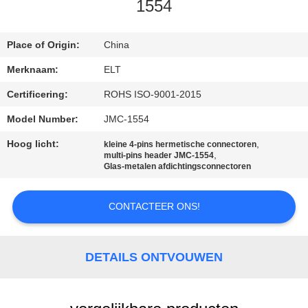
CONTACTEER
1554
ONS
Place of Origin:
China
NIEUWS
Merknaam:
ELT
Certificering:
ROHS ISO-9001-2015
VERZOEK
Model Number:
JMC-1554
OM EEN
Hoog licht:
,
kleine 4-pins hermetische connectoren
CITAAT
,
multi-pins header JMC-1554
Glas-metalen afdichtingsconnectoren
VR
CONTACTEER ONS!
SHOW
DETAILS ONTVOUWEN
SITEMAP