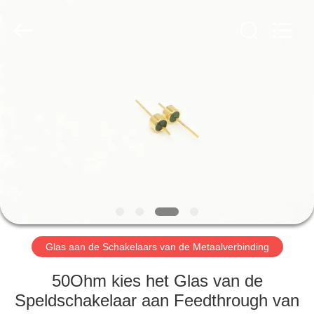
2026
Xi'an
Elite
Electronics
Co.,
Ltd..
All
Rights
HUIS
Reserved.
PRODUCTEN
ONGEVEER
ONS
FABRIEKSREIS
Glas aan de Schakelaars van de Metaalverbinding
KWALITEITSCONTROLE
50Ohm kies het Glas van de
Speldschakelaar aan Feedthrough van