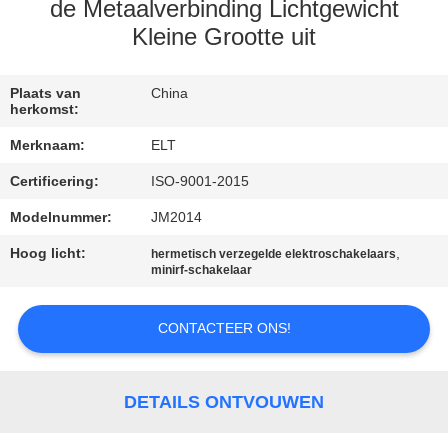
CONTACTEER
de Metaalverbinding Lichtgewicht
ONS
Kleine Grootte uit
NIEUWS
Plaats van
China
herkomst:
Merknaam:
ELT
VERZOEK
Certificering:
ISO-9001-2015
OM EEN
Modelnummer:
JM2014
CITAAT
Hoog licht:
,
hermetisch verzegelde elektroschakelaars
minirf-schakelaar
VR
SHOW
CONTACTEER ONS!
SITEMAP
DETAILS ONTVOUWEN