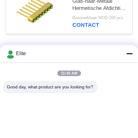
Glas-naar-Metaal
Hermetische Afdichting
Header Met Gouddraad
Bespreekbaar MOQ:200 pcs
Bindingsoppervlak MC-
CONTACT
630-JH
populaire categorieën
Alle
Elite
De Schakelaar van
De Schakelaar van
11:45 AM
SMA rf
SMP rf
Good day, what product are you looking for?
De Schakelaar van
1.0mm rf Schakelaar
SMPM rf
1.85mm rf
2.4mm rf Schakelaar
Schakelaar