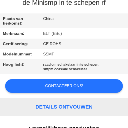
CONTACTEER
de Minismp in te schepen rf
ONS
Plaats van
China
herkomst:
NIEUWS
Merknaam:
ELT (Elite)
Certificering:
CE ROHS
VERZOEK
OM EEN
Modelnummer:
SSMP
CITAAT
Hoog licht:
,
raad om schakelaar in te schepen
smpm coaxiale schakelaar
VR
CONTACTEER ONS!
SHOW
DETAILS ONTVOUWEN
SITEMAP