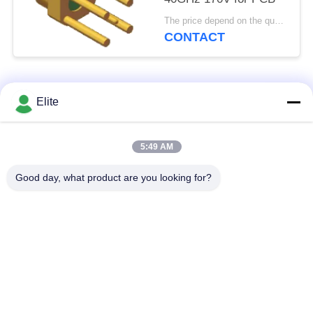
The price depend on the quantity MOQ:MOQ 100 Stukken
CONTACT
populaire categorieën
Alle
Elite
De Schakelaar van
De Schakelaar van
5:49 AM
SMA rf
SMP rf
Good day, what product are you looking for?
De Schakelaar van
1.0mm rf Schakelaar
SMPM rf
1.85mm rf
2.4mm rf Schakelaar
Schakelaar