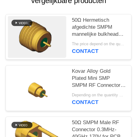
PRIVACY
vergelijkbare producten
POLICY
50Ω Hermetisch
afgedichte SMPM
mannelijke bulkhead
RF coaxiale connector
The price depend on the quantity MOQ:MOQ 100 Stukken
0.3MHz-40GHz 170V
CONTACT
Kovar Alloy Gold
Plated Mini SMP
SMPM RF Connector
Full Detent Male
Depending on the quantity MOQ:op voorraad
40GHz 50 Ohm met
CONTACT
glassintering voor PCB
soldering
50Ω SMPM Male RF
Connector 0.3MHz-
40GHz 170V for PCB