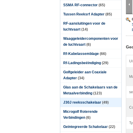
SSMA RF-connector
(65)
Tussen Reeksrf Adapter
(85)
RF-aansluitingen voor de
luchtvaart
(14)
Waaggeleidercomponenten voor
de luchtvaart
(6)
Ged
Rf-Kabelassemblage
(66)
Ui
Rf-Ladingsbeëindiging
(29)
Golfgeleider aan Coaxiale
Ma
Adapter
(34)
Glas aan de Schakelaars van de
se
Metaalverbinding
(123)
J30J reeksschakelaar
(49)
Co
Microgolf Roterende
Verbindingen
(6)
Ty
Geïntegreerde Schakelaar
(22)