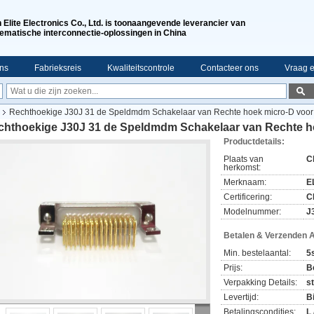
n Elite Electronics Co., Ltd. is toonaangevende leverancier van
ematische interconnectie-oplossingen in China
ns
Fabrieksreis
Kwaliteitscontrole
Contacteer ons
Vraag e
Rechthoekige J30J 31 de Speldmdm Schakelaar van Rechte hoek micro-D voo
chthoekige J30J 31 de Speldmdm Schakelaar van Rechte h
Productdetails:
Plaats van
C
herkomst:
Merknaam:
E
Certificering:
C
Modelnummer:
J
Betalen & Verzenden 
Min. bestelaantal:
5
Prijs:
B
Verpakking Details:
s
Levertijd:
B
Betalingscondities:
L 