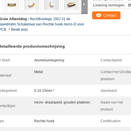
Levering vermogen:
3
Contact
Grote Afbeelding :
Rechthoekige J30J 31 de
Speldmdm Schakelaar van Rechte hoek micro-D voor
PCB
Beste prijs
etailleerde productomschrijving
t Shell:
Aluminiumlegering
Contactspeld:
Metal
Contact het Uit elk
teriaal:
plaatsen:
ctiegebied:
0.10.15mm ²
standaard:
micro- draaispeld, gouden plateren
Naam van het
ntacttype:
product:
pe:
Rechte hoek
Ceritification: