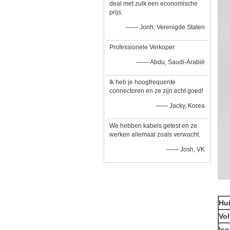
deal met zulk een economische
prijs.
—— Jonh, Verenigde Staten
Professionele Verkoper
—— Abdu, Saudi-Arabië
Ik heb je hoogfrequente
connectoren en ze zijn echt goed!
—— Jacky, Korea
We hebben kabels getest en ze
werken allemaal zoals verwacht.
—— Josh, VK
Hui
Vol
Iso