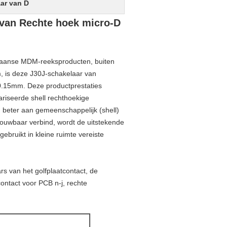
aar van D
van Rechte hoek micro-D
ikaanse MDM-reeksproducten, buiten
, is deze J30J-schakelaar van
10.15mm. Deze productprestaties
riseerde shell rechthoekige
en beter aan gemeenschappelijk (shell)
trouwbaar verbind, wordt de uitstekende
ebruikt in kleine ruimte vereiste
s van het golfplaatcontact, de
contact voor PCB n-j, rechte