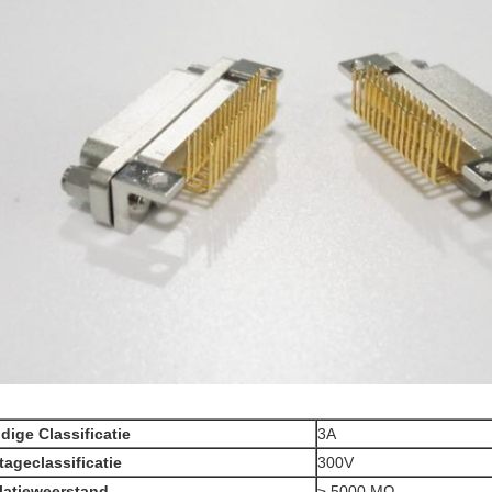
dige Classificatie
3A
tageclassificatie
300V
latieweerstand
≥ 5000 MΩ