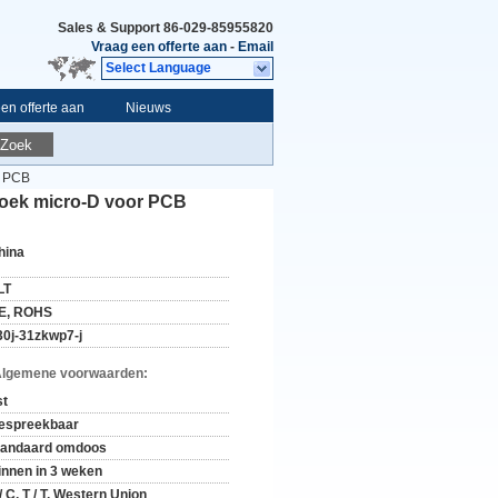
Sales & Support
86-029-85955820
Vraag een offerte aan
-
Email
Select Language
en offerte aan
Nieuws
Zoek
r PCB
oek micro-D voor PCB
hina
LT
E, ROHS
30j-31zkwp7-j
Algemene voorwaarden:
st
espreekbaar
tandaard omdoos
innen in 3 weken
/ C, T / T, Western Union