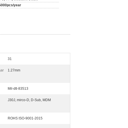
5000pcs/year
31
aar
1.27mm
Mil-dtl-83513
J30J, mirco-D, D-Sub, MDM
ROHS ISO-9001-2015