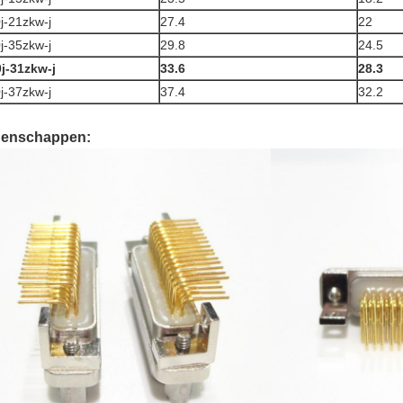
j-21zkw-j
27.4
22
j-35zkw-j
29.8
24.5
j-31zkw-j
33.6
28.3
j-37zkw-j
37.4
32.2
genschappen: