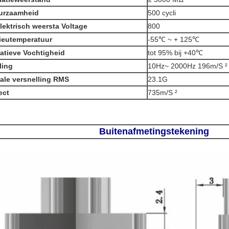
urzaamheid
500 cycli
lektrisch weersta Voltage
800
ieutemperatuur
-55℃ ~ + 125℃
atieve Vochtigheid
tot 95% bij +40℃
lling
10Hz~ 2000Hz 196m/S ²
ale versnelling RMS
23.1G
ect
735m/S ²
Buitenafmetings
tekening