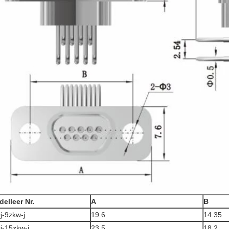
elleer Nr.
A
B
j-9zkw-j
19.6
14.35
j-15zkw-j
23.5
18.2