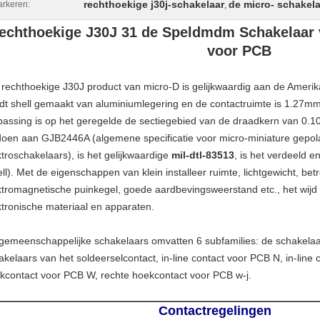
rechthoekige j30j-schakelaar
de micro- schakel
rkeren:
,
echthoekige J30J 31 de Speldmdm Schakelaar 
voor PCB
 rechthoekige J30J product van micro-D is gelijkwaardig aan de Amer
dt shell gemaakt van aluminiumlegering en de contactruimte is 1.27mm
passing is op het geregelde de sectiegebied van de draadkern van 0.
doen aan GJB2446A (algemene specificatie voor micro-miniature gepola
ktroschakelaars), is het gelijkwaardige
mil-dtl-83513
, is het verdeeld 
ell). Met de eigenschappen van klein installeer ruimte, lichtgewicht, be
ktromagnetische puinkegel, goede aardbevingsweerstand etc., het wijd g
ktronische materiaal en apparaten.
gemeenschappelijke schakelaars omvatten 6 subfamilies: de schakelaar
akelaars van het soldeerselcontact, in-line contact voor PCB N, in-line 
kcontact voor PCB W, rechte hoekcontact voor PCB w-j.
Contactregelingen