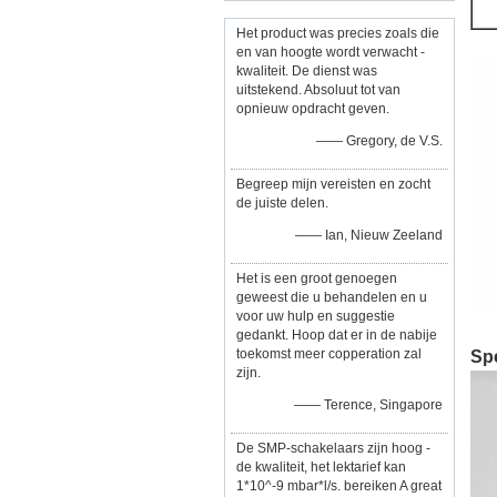
Het product was precies zoals die
en van hoogte wordt verwacht -
kwaliteit. De dienst was
uitstekend. Absoluut tot van
opnieuw opdracht geven.
—— Gregory, de V.S.
Begreep mijn vereisten en zocht
de juiste delen.
—— Ian, Nieuw Zeeland
Het is een groot genoegen
geweest die u behandelen en u
voor uw hulp en suggestie
gedankt. Hoop dat er in de nabije
toekomst meer copperation zal
Spe
zijn.
—— Terence, Singapore
De SMP-schakelaars zijn hoog -
de kwaliteit, het lektarief kan
1*10^-9 mbar*l/s. bereiken A great