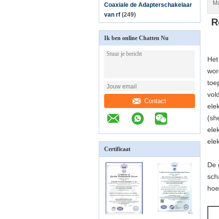
Ma
Coaxiale de Adapterschakelaar
van rf
(249)
R
Ik ben online Chatten Nu
Het
wor
toe
vol
Contact
ele
(sh
ele
ele
Certificaat
De 
sch
hoe