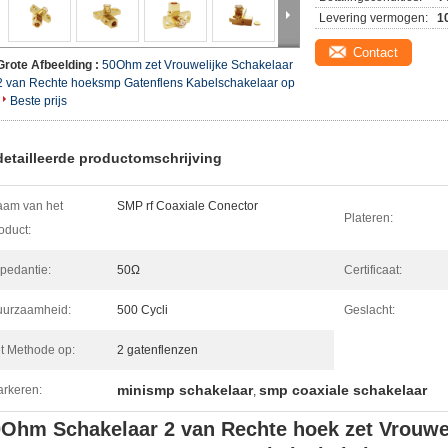
Levering vermogen:
1
Contact
Grote Afbeelding :
50Ohm zet Vrouwelijke Schakelaar
2 van Rechte hoeksmp Gatenflens Kabelschakelaar op
Beste prijs
etailleerde productomschrijving
am van het
SMP rf Coaxiale Conector
Plateren:
oduct:
pedantie:
50Ω
Certificaat:
urzaamheid:
500 Cycli
Geslacht:
t Methode op:
2 gatenflenzen
minismp schakelaar
smp coaxiale schakelaar
rkeren:
,
Ohm Schakelaar 2 van Rechte hoek zet Vrouwel