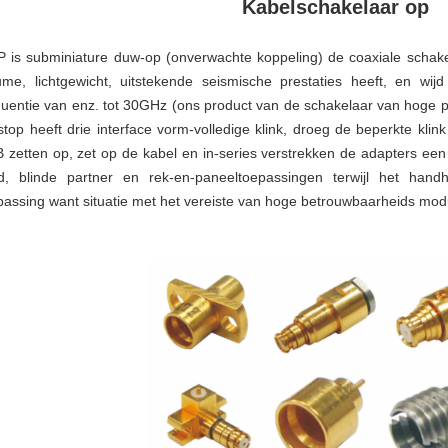
Kabelschakelaar op
 is subminiature duw-op (onverwachte koppeling) de coaxiale schakel
ume, lichtgewicht, uitstekende seismische prestaties heeft, en w
quentie van enz. tot 30GHz (ons product van de schakelaar van hoge 
stop heeft drie interface vorm-volledige klink, droeg de beperkte kli
 zetten op, zet op de kabel en in-series verstrekken de adapters een
d, blinde partner en rek-en-paneeltoepassingen terwijl het han
passing want situatie met het vereiste van hoge betrouwbaarheids modula