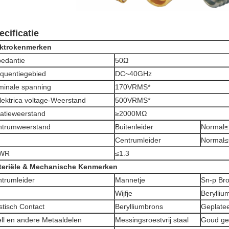
ecificatie
ektrokenmerken
edantie
50Ω
quentiegebied
DC~40GHz
inale spanning
170VRMS*
lektrica voltage-Weerstand
500VRMS*
latieweerstand
≥2000MΩ
ntrumweerstand
Buitenleider
Normal≤
Centrumleider
Normal
WR
≤1.3
teriële & Mechanische Kenmerken
trumleider
Mannetje
Sn-p Bro
Wijfje
Berylliu
stisch Contact
Berylliumbrons
Geplate
ll en andere Metaaldelen
Messingsroestvrij staal
Goud gep