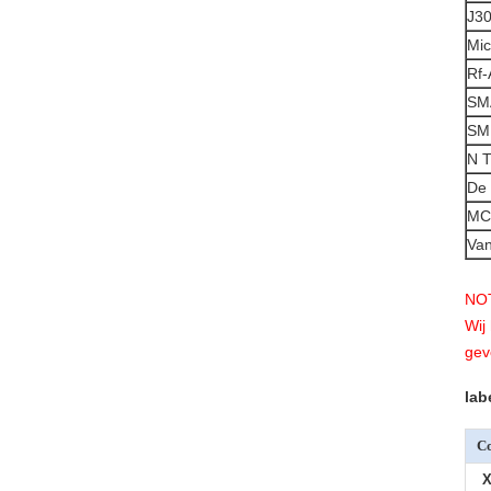
J30
Mic
Rf-
SMA
SM
N T
De 
MC
Van
NO
Wij
gev
lab
Co
X