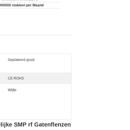
000000 stukken per Maand
Geplateerd goud
CE ROHS
Wijfje
ijke SMP rf Gatenflenzen