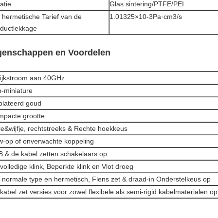
latie
Glas sintering/PTFE/PEI
 hermetische Tarief van de
1.01325×10-3Pa·cm3/s
ductlekkage
genschappen en Voordelen
ijkstroom aan 40GHz
-miniature
lateerd goud
pacte grootte
e&wijfje, rechtstreeks & Rechte hoekkeus
-op of onverwachte koppeling
 & de kabel zetten schakelaars op
volledige klink, Beperkte klink en Vlot droeg
 normale type en hermetisch, Flens zet & draad-in Onderstelkeus op
kabel zet versies voor zowel flexibele als semi-rigid kabelmaterialen op