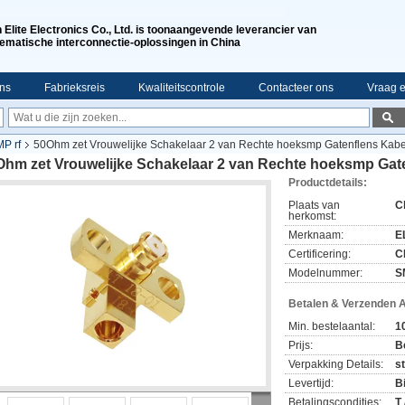
n Elite Electronics Co., Ltd. is toonaangevende leverancier van
ematische interconnectie-oplossingen in China
ns
Fabrieksreis
Kwaliteitscontrole
Contacteer ons
Vraag e
P rf
50Ohm zet Vrouwelijke Schakelaar 2 van Rechte hoeksmp Gatenflens Kabe
Ohm zet Vrouwelijke Schakelaar 2 van Rechte hoeksmp Gat
Productdetails:
Plaats van
C
herkomst:
Merknaam:
EL
Certificering:
C
Modelnummer:
S
Betalen & Verzenden 
Min. bestelaantal:
1
Prijs:
B
Verpakking Details:
s
Levertijd:
B
Betalingscondities:
T 