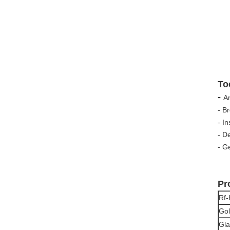
To
-
A
- B
-
In
- D
- G
Pr
Rf-
Gol
Gla