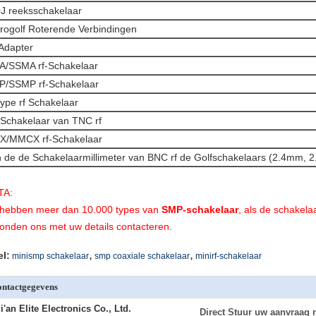
J reeksschakelaar
rogolf Roterende Verbindingen
Adapter
/SSMA rf-Schakelaar
P/SSMP rf-Schakelaar
ype rf Schakelaar
Schakelaar van TNC rf
X/MMCX rf-Schakelaar
 de de Schakelaarmillimeter van BNC rf de Golfschakelaars (2.4mm, 
TA:
 hebben meer dan 10.000 types van
SMP-schakelaar
, als de schakelaa
onden ons met uw details contacteren.
,
,
el:
minismp schakelaar
smp coaxiale schakelaar
minirf-schakelaar
ntactgegevens
i'an Elite Electronics Co., Ltd.
Direct Stuur uw aanvraag 