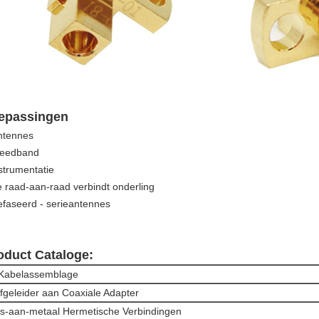
epassingen
ntennes
reedband
strumentatie
e raad-aan-raad verbindt onderling
efaseerd - serieantennes
oduct Cataloge:
Kabelassemblage
fgeleider aan Coaxiale Adapter
s-aan-metaal Hermetische Verbindingen