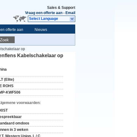
Sales & Support
Vraag een offerte aan
-
Email
Select Language
en offerte aan
Nieuws
Zoek
lschakelaar op
enflens Kabelschakelaar op
hina
T (Elite)
E ROHS
MP-KWF506
Algemene voorwaarden:
00ST
espreekbaar
tandaard omdoos
innen in 3 weken
/ T, Western Union, L / C