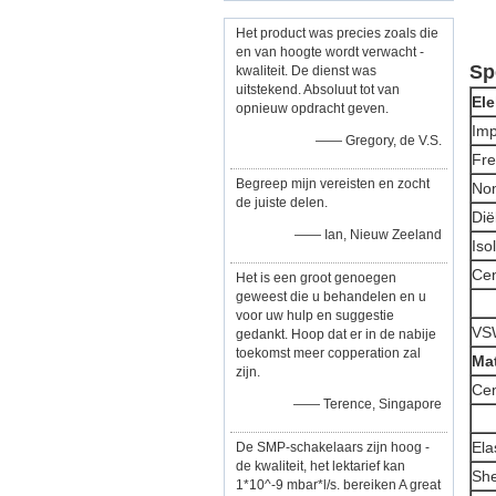
Het product was precies zoals die
en van hoogte wordt verwacht -
Sp
kwaliteit. De dienst was
uitstekend. Absoluut tot van
El
opnieuw opdracht geven.
Imp
—— Gregory, de V.S.
Fre
Begreep mijn vereisten en zocht
Nom
de juiste delen.
Dië
—— Ian, Nieuw Zeeland
Iso
Ce
Het is een groot genoegen
geweest die u behandelen en u
voor uw hulp en suggestie
VS
gedankt. Hoop dat er in de nabije
toekomst meer copperation zal
Ma
zijn.
Cen
—— Terence, Singapore
Ela
De SMP-schakelaars zijn hoog -
de kwaliteit, het lektarief kan
She
1*10^-9 mbar*l/s. bereiken A great