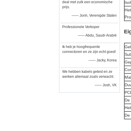
deal met zulk een economische
Iso
prijs.
Het
—— Jonh, Verenigde Staten
Pro
Professionele Verkoper
Ei
—— Abdu, Saudi-Arabië
Gel
Ik heb je hoogfrequente
connectoren en ze zijn echt goed!
Sub
—— Jacky, Korea
Gep
Com
We hebben kabels getest en ze
werken allemaal zoals verwacht.
Mal
Duw
—— Josh, VK
PCB
De 
Het
De 