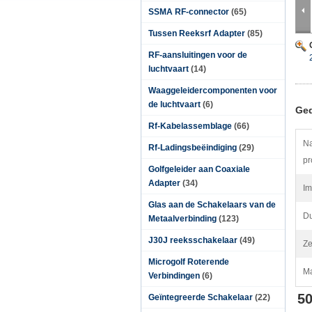
SSMA RF-connector
(65)
Tussen Reeksrf Adapter
(85)
RF-aansluitingen voor de
luchtvaart
(14)
Waaggeleidercomponenten voor
de luchtvaart
(6)
Ged
Rf-Kabelassemblage
(66)
Na
Rf-Ladingsbeëindiging
(29)
pr
Golfgeleider aan Coaxiale
Adapter
(34)
Im
Glas aan de Schakelaars van de
Du
Metaalverbinding
(123)
J30J reeksschakelaar
(49)
Ze
Microgolf Roterende
Ma
Verbindingen
(6)
50
Geïntegreerde Schakelaar
(22)