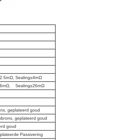
2.5mΩ, Sealing≤4mΩ
≤6mΩ, Sealing≤26mΩ
ns, geplateerd goud
mbrons, geplateerd goud
erd goud
lateerde Passivering