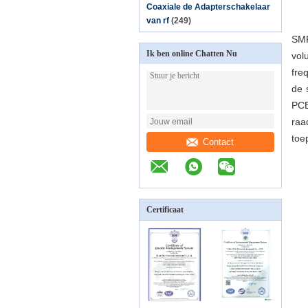
Coaxiale de Adapterschakelaar
van rf
(249)
SMP
Ik ben online Chatten Nu
vol
fre
de 
PCB
raa
toe
Contact
Certificaat