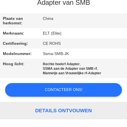
CONTACTEER
Adapter van SMB
ONS
Plaats van
China
herkomst:
NIEUWS
Merknaam:
ELT (Elite)
Certificering:
CE ROHS
VERZOEK
OM EEN
Modelnummer:
Ssma-SMB-JK
CITAAT
Hoog licht:
,
Rechte hoekrf Adapter
,
SSMA aan de Adapter van SMB rf
Mannetje aan Vrouwelijke rf-Adapter
VR
CONTACTEER ONS!
SHOW
SITEMAP
DETAILS ONTVOUWEN