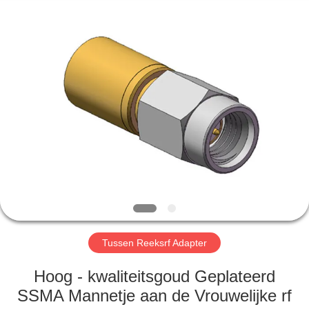
2026
Xi'an
Elite
Electronics
Co.,
Ltd..
All
Rights
HUIS
Reserved.
PRODUCTEN
ONGEVEER
ONS
FABRIEKSREIS
Tussen Reeksrf Adapter
KWALITEITSCONTROLE
Hoog - kwaliteitsgoud Geplateerd
SSMA Mannetje aan de Vrouwelijke rf