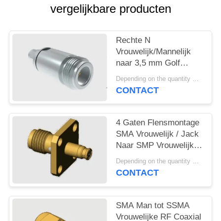
PRIVACY
vergelijkbare producten
POLICY
Rechte N
Vrouwelijk/Mannelijk
naar 3,5 mm Golf
Mannelijk / Vrouwelijk
Depending on the quantity MOQ:MOQ 50 for new production
RF Coax Adapters met
CONTACT
Roestvrijstalen
Behuizing
4 Gaten Flensmontage
SMA Vrouwelijk / Jack
Naar SMP Vrouwelijk /
Jack Adapters Tot 18
Depending on the quantity MOQ:MOQ 50st
GHz
CONTACT
SMA Man tot SSMA
Vrouwelijke RF Coaxial