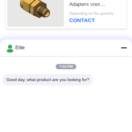
Adapters voor
Microwave
Depending on the quantity MOQ:In voorraad
Measurement
CONTACT
Communicatie Radar
SATCOM DC-18GHz
50 Ohm Impedantie
populaire categorieën
Alle
Elite
De Schakelaar van
De Schakelaar van
7:44 PM
SMA rf
SMP rf
Good day, what product are you looking for?
De Schakelaar van
1.0mm rf Schakelaar
SMPM rf
1.85mm rf
2.4mm rf Schakelaar
Schakelaar