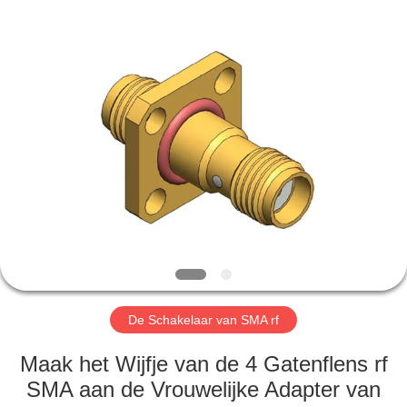
2026
Xi'an
Elite
Electronics
Co.,
Ltd..
All
Rights
HUIS
Reserved.
PRODUCTEN
ONGEVEER
ONS
FABRIEKSREIS
De Schakelaar van SMA rf
KWALITEITSCONTROLE
Maak het Wijfje van de 4 Gatenflens rf
SMA aan de Vrouwelijke Adapter van