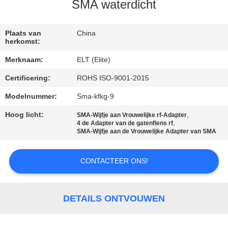
CONTACTEER
SMA waterdicht
ONS
Plaats van
China
herkomst:
NIEUWS
Merknaam:
ELT (Elite)
Certificering:
ROHS ISO-9001-2015
VERZOEK
OM EEN
Modelnummer:
Sma-kfkg-9
CITAAT
Hoog licht:
,
SMA-Wijfje aan Vrouwelijke rf-Adapter
,
4 de Adapter van de gatenflens rf
SMA-Wijfje aan de Vrouwelijke Adapter van SMA
VR
CONTACTEER ONS!
SHOW
SITEMAP
DETAILS ONTVOUWEN