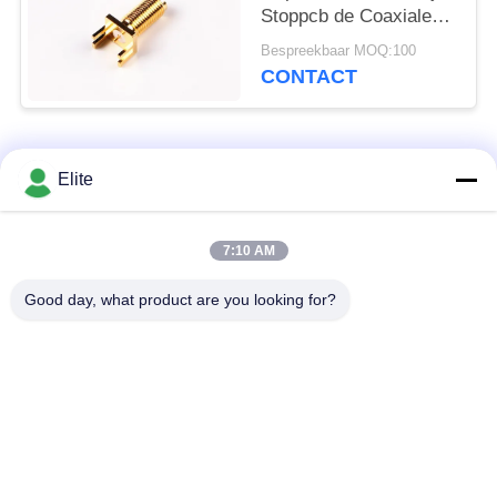
Stoppcb de Coaxiale
Schakelaar van SMA
Bespreekbaar MOQ:100
op rf Connectors/SMA
CONTACT
populaire categorieën
Alle
Elite
De Schakelaar van
De Schakelaar van
7:10 AM
SMA rf
SMP rf
Good day, what product are you looking for?
De Schakelaar van
1.0mm rf Schakelaar
SMPM rf
1.85mm rf
2.4mm rf Schakelaar
Schakelaar