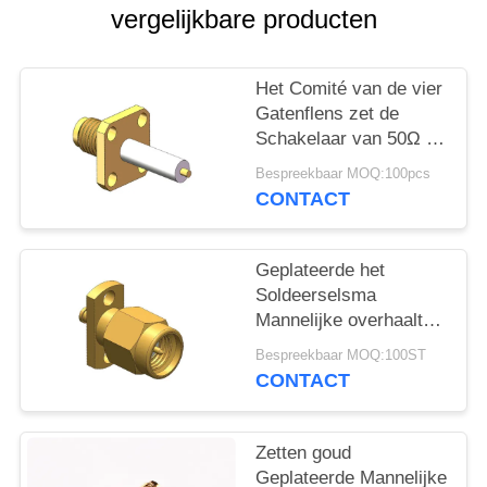
PRIVACY
vergelijkbare producten
POLICY
Het Comité van de vier
Gatenflens zet de
Schakelaar van 50Ω op
18GHz SMA rf
Bespreekbaar MOQ:100pcs
CONTACT
Geplateerde het
Soldeerselsma
Mannelijke overhaalt
Recht van rf Goud
Bespreekbaar MOQ:100ST
Schakelaar
CONTACT
Zetten goud
Geplateerde Mannelijke