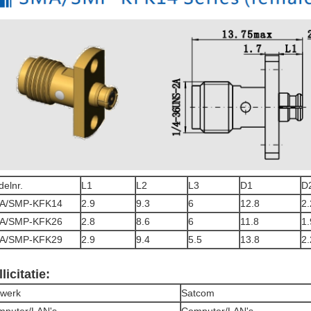
elnr.
L1
L2
L3
D1
D
A/SMP-KFK14
2.9
9.3
6
12.8
2.
A/SMP-KFK26
2.8
8.6
6
11.8
1.
A/SMP-KFK29
2.9
9.4
5.5
13.8
2.
licitatie:
twerk
Satcom