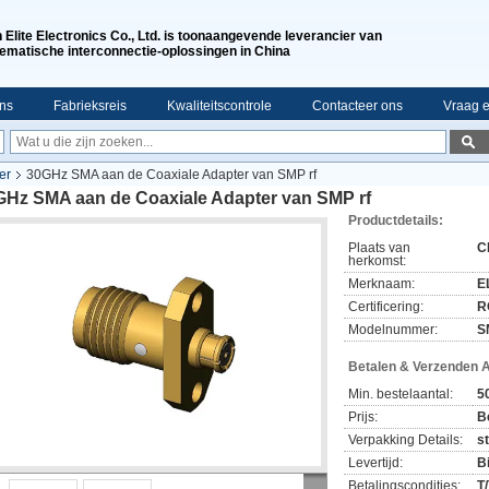
n Elite Electronics Co., Ltd. is toonaangevende leverancier van
ematische interconnectie-oplossingen in China
ns
Fabrieksreis
Kwaliteitscontrole
Contacteer ons
Vraag e
er
30GHz SMA aan de Coaxiale Adapter van SMP rf
GHz SMA aan de Coaxiale Adapter van SMP rf
Productdetails:
Plaats van
C
herkomst:
Merknaam:
EL
Certificering:
R
Modelnummer:
S
Betalen & Verzenden 
Min. bestelaantal:
5
Prijs:
B
Verpakking Details:
s
Levertijd:
B
Betalingscondities:
T/