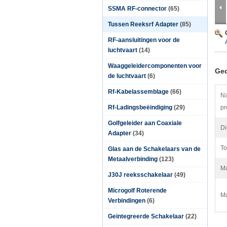
SSMA RF-connector
(65)
Tussen Reeksrf Adapter
(85)
RF-aansluitingen voor de
luchtvaart
(14)
Waaggeleidercomponenten voor
Ged
de luchtvaart
(6)
Rf-Kabelassemblage
(66)
Na
Rf-Ladingsbeëindiging
(29)
pr
Golfgeleider aan Coaxiale
Di
Adapter
(34)
To
Glas aan de Schakelaars van de
Metaalverbinding
(123)
Ma
J30J reeksschakelaar
(49)
Microgolf Roterende
Ma
Verbindingen
(6)
Geïntegreerde Schakelaar
(22)