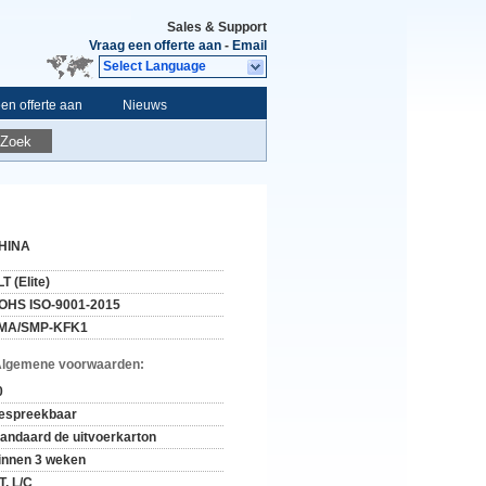
Sales & Support
Vraag een offerte aan
-
Email
Select Language
en offerte aan
Nieuws
Zoek
HINA
T (Elite)
OHS ISO-9001-2015
MA/SMP-KFK1
Algemene voorwaarden:
0
espreekbaar
tandaard de uitvoerkarton
innen 3 weken
T, L/C