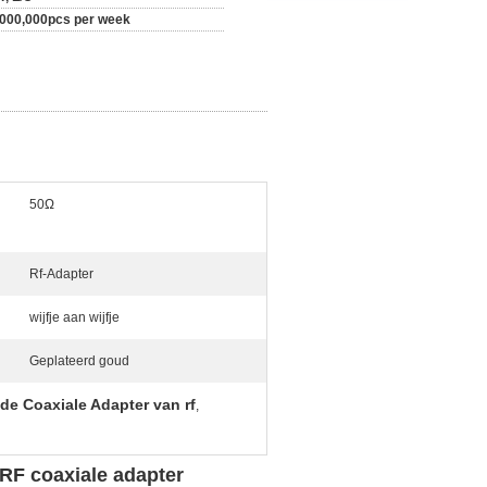
,000,000pcs per week
50Ω
Rf-Adapter
wijfje aan wijfje
Geplateerd goud
de Coaxiale Adapter van rf
,
F coaxiale adapter