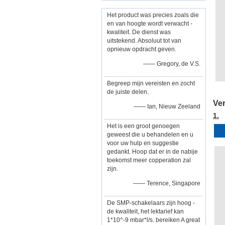
Het product was precies zoals die
en van hoogte wordt verwacht -
kwaliteit. De dienst was
uitstekend. Absoluut tot van
opnieuw opdracht geven.
—— Gregory, de V.S.
Begreep mijn vereisten en zocht
de juiste delen.
Ve
—— Ian, Nieuw Zeeland
1.
Het is een groot genoegen
geweest die u behandelen en u
voor uw hulp en suggestie
gedankt. Hoop dat er in de nabije
toekomst meer copperation zal
zijn.
—— Terence, Singapore
De SMP-schakelaars zijn hoog -
de kwaliteit, het lektarief kan
1*10^-9 mbar*l/s. bereiken A great