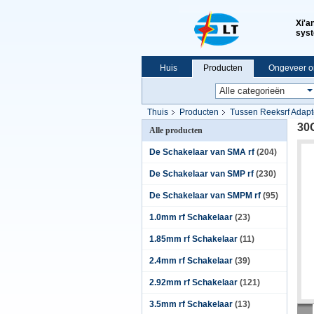
Xi'a
syst
Huis
Producten
Ongeveer o
VR-show
Thuis
Producten
Tussen Reeksrf Adapt
30
Alle producten
De Schakelaar van SMA rf
(204)
De Schakelaar van SMP rf
(230)
De Schakelaar van SMPM rf
(95)
1.0mm rf Schakelaar
(23)
1.85mm rf Schakelaar
(11)
2.4mm rf Schakelaar
(39)
2.92mm rf Schakelaar
(121)
3.5mm rf Schakelaar
(13)