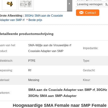
Levering vermogen:
1
Contact
Grote Afbeelding :
30GHz SMA aan de Coaxiale
Adapter van SMP rf
Beste prijs
etailleerde productomschrijving
am van het
SMA-Wijfje aan de Vrouwelijke rf
Impedantie:
oduct:
Coaxiale Adapter van SMP
ëlektrisch:
PTFE
Type:
epassing:
Rf
Geslacht:
teriaal:
Messing
Kleur:
SMA aan de Coaxiale Adapter van SMP rf
30GHz 
,
rkeren:
30GHz SMA aan SMP-Adapter
Hoogwaardige SMA Female naar SMP Female R