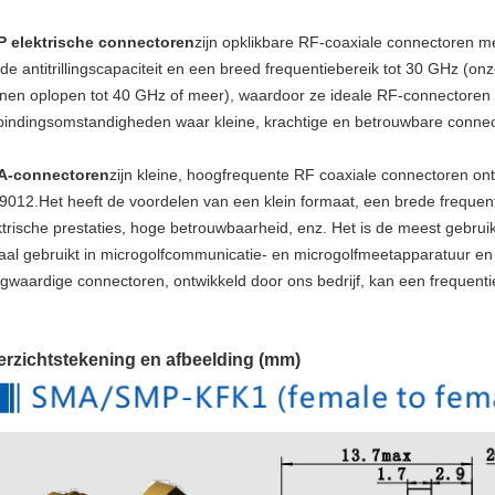
 elektrische connectoren
zijn opklikbare RF-coaxiale connectoren me
de antitrillingscapaciteit en een breed frequentiebereik tot 30 GHz (
nen oplopen tot 40 GHz of meer), waardoor ze ideale RF-connectoren z
bindingsomstandigheden waar kleine, krachtige en betrouwbare connect
A-connectoren
zijn kleine, hoogfrequente RF coaxiale connectoren o
9012.Het heeft de voordelen van een klein formaat, een brede freque
ktrische prestaties, hoge betrouwbaarheid, enz. Het is de meest gebru
aal gebruikt in microgolfcommunicatie- en microgolfmeetapparatuur e
gwaardige connectoren, ontwikkeld door ons bedrijf, kan een frequenti
rzichtstekening en afbeelding (mm)