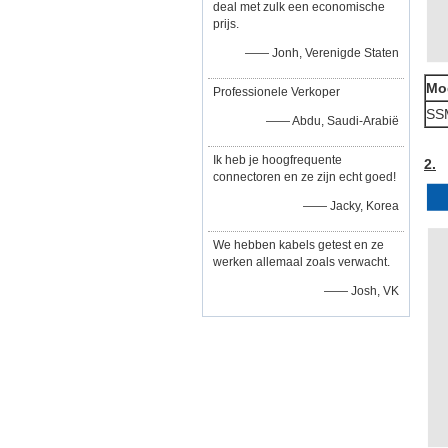
deal met zulk een economische
prijs.
—— Jonh, Verenigde Staten
Mo
Professionele Verkoper
SS
—— Abdu, Saudi-Arabië
Ik heb je hoogfrequente
2.
connectoren en ze zijn echt goed!
—— Jacky, Korea
We hebben kabels getest en ze
werken allemaal zoals verwacht.
—— Josh, VK