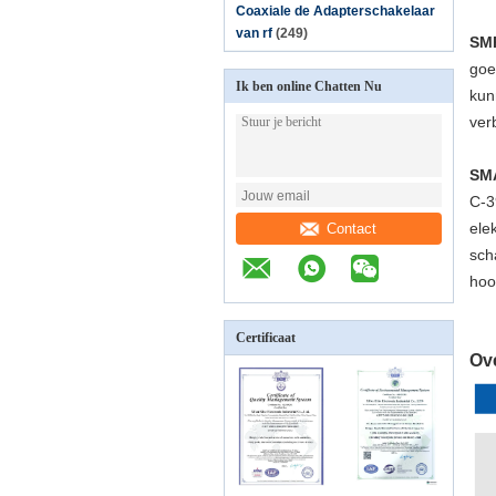
Coaxiale de Adapterschakelaar
van rf
(249)
SMP
goe
Ik ben online Chatten Nu
kun
ver
SM
C-3
ele
Contact
sch
hoo
Certificaat
Ove