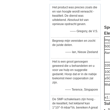
Het product was precies zoals die
en van hoogte wordt verwacht -
kwaliteit. De dienst was
uitstekend. Absoluut tot van
opnieuw opdracht geven.
Sp
—— Gregory, de V.S.
El
Imp
Begreep mijn vereisten en zocht
de juiste delen.
50
—— Ian, Nieuw Zeeland
Aan
Het is een groot genoegen
33
geweest die u behandelen en u
voor uw hulp en suggestie
10
gedankt. Hoop dat er in de nabije
≥5
toekomst meer copperation zal
zijn.
Mid
—— Terence, Singapore
≤1.
De SMP-schakelaars zijn hoog -
Su
de kwaliteit, het lektarief kan
1*10^-9 mbar*l/s. bereiken A great
S