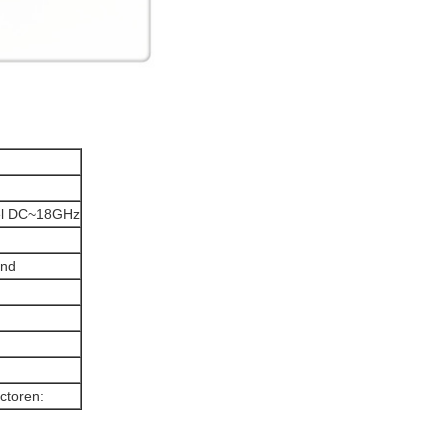
bel DC~18GHz
and
toren: