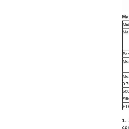
Ma
Mid
Ma
Ber
Mes
Mes
0.
500
Sil
PT
1.
con