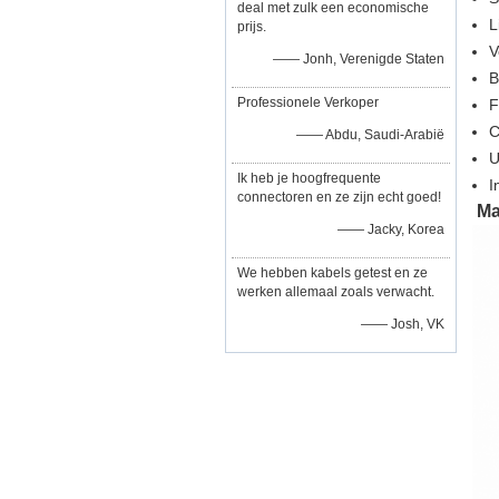
deal met zulk een economische
L
prijs.
V
—— Jonh, Verenigde Staten
B
Professionele Verkoper
F
C
—— Abdu, Saudi-Arabië
U
Ik heb je hoogfrequente
I
connectoren en ze zijn echt goed!
Ma
—— Jacky, Korea
We hebben kabels getest en ze
werken allemaal zoals verwacht.
—— Josh, VK