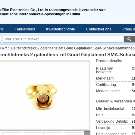
n Elite Electronics Co., Ltd. is toonaangevende leverancier van
ematische interconnectie-oplossingen in China
ns
Fabrieksreis
Kwaliteitscontrole
Contacteer ons
Vraag e
A rf
De rechtstreeks 2 gatenflens zet Goud Geplateerd SMA-Schakelaarmannetj
 rechtstreeks 2 gatenflens zet Goud Geplateerd SMA-Schak
Productdetails:
Plaats van
C
herkomst:
Merknaam:
E
Certificering:
R
Modelnummer:
S
Betalen & Verzenden 
Min. bestelaantal:
1
Prijs:
B
Verpakking Details:
s
Levertijd:
B
Betalingscondities:
T