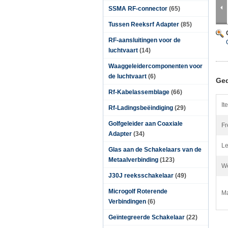
SSMA RF-connector
(65)
Tussen Reeksrf Adapter
(85)
RF-aansluitingen voor de
luchtvaart
(14)
Waaggeleidercomponenten voor
de luchtvaart
(6)
Ged
Rf-Kabelassemblage
(66)
It
Rf-Ladingsbeëindiging
(29)
Golfgeleider aan Coaxiale
Fr
Adapter
(34)
Le
Glas aan de Schakelaars van de
Metaalverbinding
(123)
We
J30J reeksschakelaar
(49)
Microgolf Roterende
Ma
Verbindingen
(6)
Geïntegreerde Schakelaar
(22)