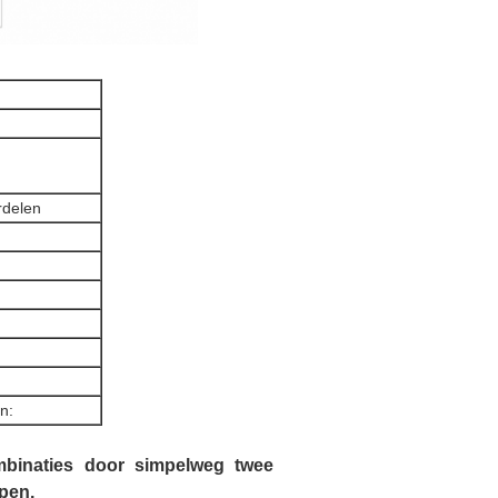
rdelen
n:
mbinaties door simpelweg twee
pen.