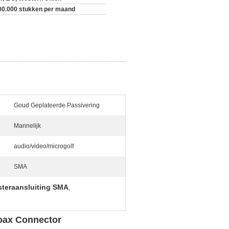
00.000 stukken per maand
Goud Geplateerde Passivering
Mannelijk
audio/video/microgolf
SMA
steraansluiting SMA
,
oax Connector