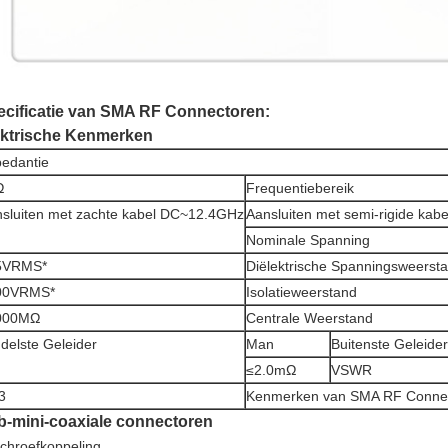
ecificatie van SMA RF Connectoren:
ektrische Kenmerken
edantie
Ω
Frequentiebereik
sluiten met zachte kabel DC~12.4GHz
Aansluiten met semi-rigide ka
Nominale Spanning
5VRMS*
Diëlektrische Spanningsweerst
00VRMS*
Isolatieweerstand
000MΩ
Centrale Weerstand
delste Geleider
Man
Buitenste Geleider
≤2.0mΩ
VSWR
3
Kenmerken van SMA RF Connec
b-mini-coaxiale connectoren
chroefkoppeling