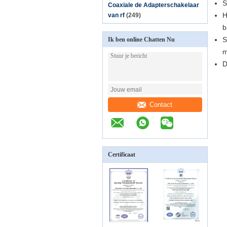
S
Coaxiale de Adapterschakelaar
H
van rf
(249)
b
S
Ik ben online Chatten Nu
m
D
Contact
Certificaat