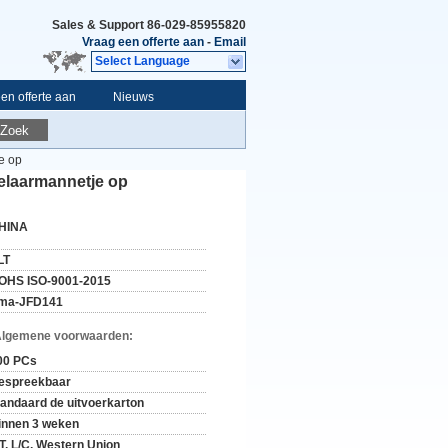
Sales & Support
86-029-85955820
Vraag een offerte aan
-
Email
Select Language
en offerte aan
Nieuws
Zoek
e op
elaarmannetje op
HINA
LT
OHS ISO-9001-2015
ma-JFD141
Algemene voorwaarden:
00 PCs
espreekbaar
tandaard de uitvoerkarton
innen 3 weken
/T, L/C, Western Union