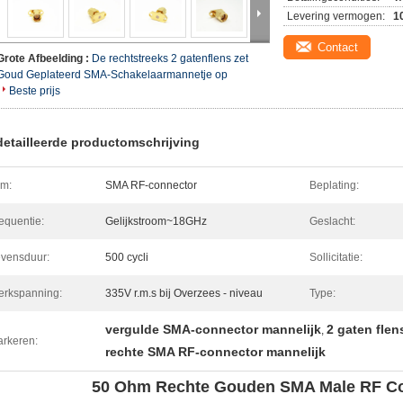
Levering vermogen:
1
Contact
Grote Afbeelding :
De rechtstreeks 2 gatenflens zet
Goud Geplateerd SMA-Schakelaarmannetje op
Beste prijs
etailleerde productomschrijving
em:
SMA RF-connector
Beplating:
equentie:
Gelijkstroom~18GHz
Geslacht:
vensduur:
500 cycli
Sollicitatie:
rkspanning:
335V r.m.s bij Overzees - niveau
Type:
vergulde SMA-connector mannelijk
2 gaten flen
,
rkeren:
rechte SMA RF-connector mannelijk
50 Ohm Rechte Gouden SMA Male RF C