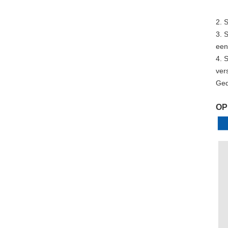
2. 
3. 
een
4. 
ver
Ged
OP