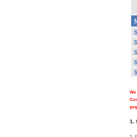
We 
Con
geg
1.
2. 