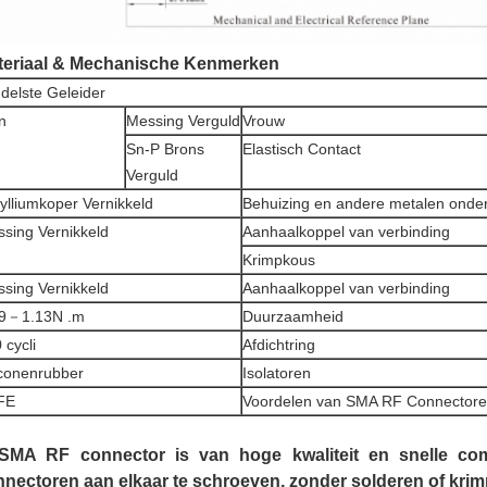
teriaal & Mechanische Kenmerken
delste Geleider
n
Messing Verguld
Vrouw
Sn-P Brons
Elastisch Contact
Verguld
ylliumkoper Vernikkeld
Behuizing en andere metalen onde
sing Vernikkeld
Aanhaalkoppel van verbinding
Krimpkous
sing Vernikkeld
Aanhaalkoppel van verbinding
79－1.13N .m
Duurzaamheid
 cycli
Afdichtring
iconenrubber
Isolatoren
FE
Voordelen van SMA RF Connectore
 SMA RF connector is van hoge kwaliteit en snelle co
nectoren aan elkaar te schroeven, zonder solderen of krim