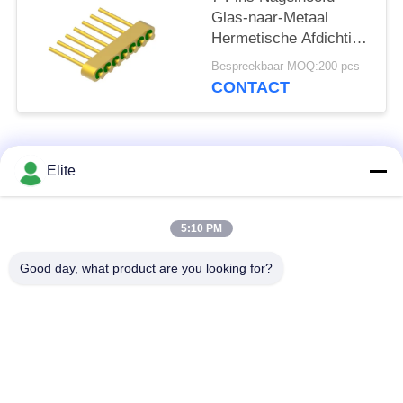
Glas-naar-Metaal
Hermetische Afdichting
Header Met Gouddraad
Bespreekbaar MOQ:200 pcs
Bindingsoppervlak MC-
CONTACT
630-JH
populaire categorieën
Alle
Elite
De Schakelaar van
De Schakelaar van
5:10 PM
SMA rf
SMP rf
Good day, what product are you looking for?
De Schakelaar van
1.0mm rf Schakelaar
SMPM rf
1.85mm rf
2.4mm rf Schakelaar
Schakelaar