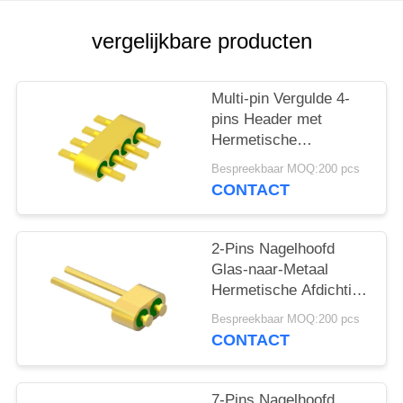
PRIVACY
POLICY
vergelijkbare producten
Multi-pin Vergulde 4-
pins Header met
Hermetische
Connectoren MC-677-
Bespreekbaar MOQ:200 pcs
JH voor Glasmateriaal
CONTACT
7052
2-Pins Nagelhoofd
Glas-naar-Metaal
Hermetische Afdichting
Header Met Gouddraad
Bespreekbaar MOQ:200 pcs
Verbindingsoppervlak
CONTACT
MC-628-JH
7-Pins Nagelhoofd