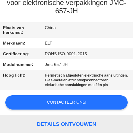
CONTACTEER
voor elektronische verpakkingen JMC-
ONS
657-JH
NIEUWS
Plaats van
China
herkomst:
Merknaam:
ELT
VERZOEK
Certificering:
ROHS ISO-9001-2015
OM EEN
Modelnummer:
Jmc-657-JH
CITAAT
Hoog licht:
,
Hermetisch afgesloten elektrische aansluitingen
,
Glas-metalen afdichtingsconnectoren
VR
elektrische aansluitingen met één pin
SHOW
CONTACTEER ONS!
SITEMAP
DETAILS ONTVOUWEN