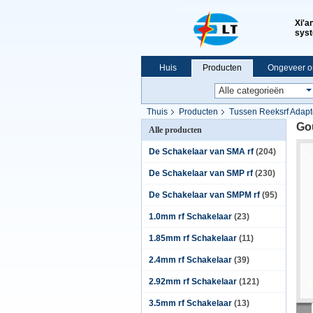
Xi'a
syst
Huis
Producten
Ongeveer o
VR-show
Thuis
Producten
Tussen Reeksrf Adapt
Go
Alle producten
De Schakelaar van SMA rf
(204)
De Schakelaar van SMP rf
(230)
De Schakelaar van SMPM rf
(95)
1.0mm rf Schakelaar
(23)
1.85mm rf Schakelaar
(11)
2.4mm rf Schakelaar
(39)
2.92mm rf Schakelaar
(121)
3.5mm rf Schakelaar
(13)