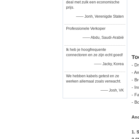
deal met zulk een economische
prijs.
—— Jonh, Verenigde Staten
Professionele Verkoper
—— Abdu, Saudi-Arabië
Ik heb je hoogfrequente
connectoren en ze zijn echt goed!
To
—— Jacky, Korea
- D
- A
We hebben kabels getest en ze
- B
werken allemaal zoals verwacht.
- I
—— Josh, VK
- F
- B
And
1.