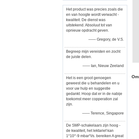
Het product was precies zoals die
en van hoogte wordt verwacht -
kwaliteit. De dienst was
uitstekend. Absoluut tot van
opnieuw opdracht geven.
—— Gregory, de V.S.
Begreep mijn vereisten en zocht
de juiste delen.
—— Ian, Nieuw Zeeland
Oms
Het is een groot genoegen
geweest die u behandelen en u
voor uw hulp en suggestie
gedankt. Hoop dat er in de nabije
toekomst meer copperation zal
zijn.
—— Terence, Singapore
De SMP-schakelaars zijn hoog -
de kwaliteit, het lektarief kan
1*10^-9 mbar*l/s. bereiken A great