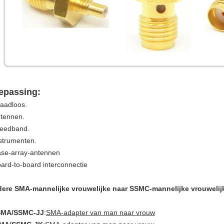
epassing:
raadloos.
ntennen.
reedband.
nstrumenten.
ase-array-antennen
oard-to-board interconnectie
ere SMA-mannelijke vrouwelijke naar SSMC-mannelijke vrouwelij
SMA/SSMC-JJ
:
SMA-adapter van man naar vrouw