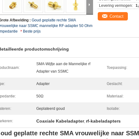
Levering vermogen:
1
Contact
Grote Afbeelding :
Goud geplatte rechte SMA
vrouwelijke naar SSMC mannelijke RF-adapter 50 Ohm
impedantie
Beste prijs
etailleerde productomschrijving
SMA-Wijfje aan de Mannelijke rf
oductnaam:
Toepassing:
Adapter van SSMC
pe:
Adapter
Geslacht:
pedantie:
50Ω
Materiaal:
ateren:
Geplateerd goud
Isolatie:
Coaxiale Kabeladapter
rf-kabeladapters
rkeren:
,
oud geplatte rechte SMA vrouwelijke naar SSM