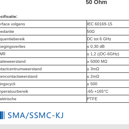
50 Ohm
cificatie:
erface volgens
IEC 60169-15
edantie
50Ω
quentiebereik
DC tot 6 GHz
oegingsverlies
≤ 0,30 dB
WR
≤ 1,2 ((DC-6GHz)
latieweerstand
≥ 5000 MΩ
tactcentrumweerstand
≤ 3mΩ
tencontactweerstand
≤ 2mΩ
ingscycli
≥ 500
peratuurbereik
-65-+165°C
lektrische
PTFE