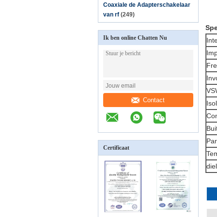
Coaxiale de Adapterschakelaar
van rf
(249)
Spe
Ik ben online Chatten Nu
Int
Imp
Fre
Inv
VS
Contact
Iso
Con
Bui
Par
Certificaat
Tem
die