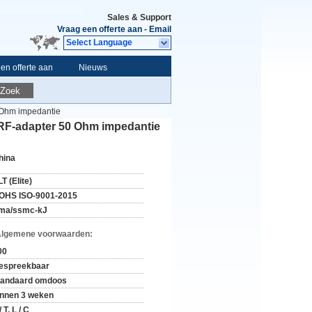
Sales & Support
Vraag een offerte aan
-
Email
Select Language
en offerte aan
Nieuws
Zoek
 Ohm impedantie
 RF-adapter 50 Ohm impedantie
hina
T (Elite)
OHS ISO-9001-2015
ma/ssmc-kJ
Algemene voorwaarden:
00
espreekbaar
tandaard omdoos
innen 3 weken
/ T, L / C