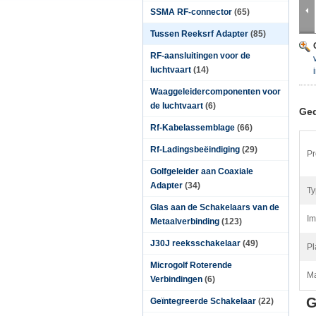
SSMA RF-connector
(65)
Tussen Reeksrf Adapter
(85)
RF-aansluitingen voor de
luchtvaart
(14)
Waaggeleidercomponenten voor
de luchtvaart
(6)
Ged
Rf-Kabelassemblage
(66)
Rf-Ladingsbeëindiging
(29)
Pr
Golfgeleider aan Coaxiale
Adapter
(34)
Ty
Glas aan de Schakelaars van de
Im
Metaalverbinding
(123)
J30J reeksschakelaar
(49)
Pl
Microgolf Roterende
Ma
Verbindingen
(6)
G
Geïntegreerde Schakelaar
(22)