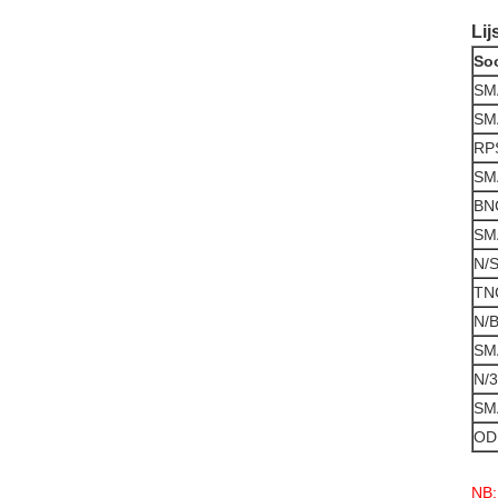
Lij
So
SM
SM
RP
SM
BN
SM
N/
TN
N/
SM
N/3
SM
OD
NB: