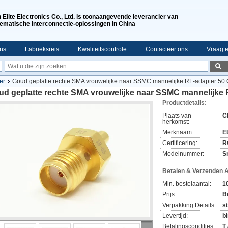
n Elite Electronics Co., Ltd. is toonaangevende leverancier van
ematische interconnectie-oplossingen in China
ns
Fabrieksreis
Kwaliteitscontrole
Contacteer ons
Vraag e
er
Goud geplatte rechte SMA vrouwelijke naar SSMC mannelijke RF-adapter 50
ud geplatte rechte SMA vrouwelijke naar SSMC mannelijke
Productdetails:
Plaats van
C
herkomst:
Merknaam:
EL
Certificering:
R
Modelnummer:
S
Betalen & Verzenden 
Min. bestelaantal:
1
Prijs:
B
Verpakking Details:
s
Levertijd:
b
Betalingscondities:
T 