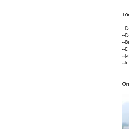
To
--D
--D
--
--D
--Mi
--I
On