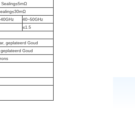
 Sealing≤5mΩ
Sealing≤30mΩ
~40GHz
40~50GHz
≤1.5
ar, geplateerd Goud
, geplateerd Goud
brons