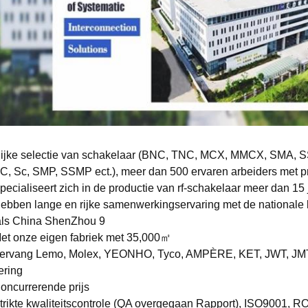
Rijke selectie van schakelaar (BNC, TNC, MCX, MMCX, SMA
, Sc, SMP, SSMP ect.), meer dan 500 ervaren arbeiders met pr
pecialiseert zich in de productie van rf-schakelaar meer dan 15 
ebben lange en rijke samenwerkingservaring met de nationale
als China ShenZhou 9
et onze eigen fabriek met 35,000㎡
ervang Lemo, Molex, YEONHO, Tyco, AMPÈRE, KET, JWT, JMT, 
ering
oncurrerende prijs
trikte kwaliteitscontrole (QA overgegaan Rapport), ISO9001, 