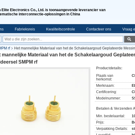
n Elite Electronics Co., Ltd. is toonaangevende leverancier van
ematische interconnectie-oplossingen in China
ns
Fabrieksreis
Kwaliteitscontrole
Contacteer ons
Vraag e
MPM rf
Het mannelijke Materiaal van het de Schakelaargoud Geplateerde Messin
 mannelijke Materiaal van het de Schakelaargoud Geplatee
ldeersel SMPM rf
Productdetails:
Plaats van
C
herkomst:
Merknaam:
EL
Certificering:
C
Modelnummer:
S
Betalen & Verzenden 
Min. bestelaantal:
1
Prijs:
B
Verpakking Details:
s