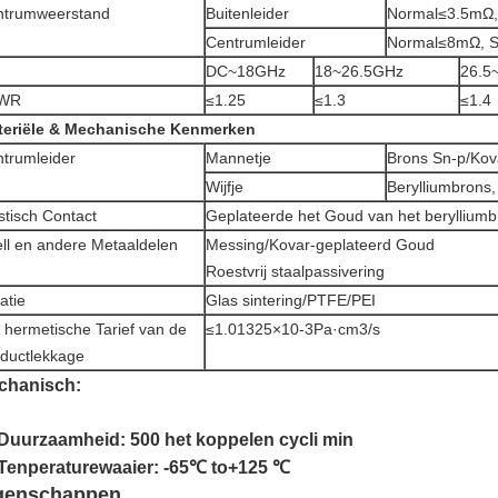
ntrumweerstand
Buitenleider
Normal≤3.5mΩ,
Centrumleider
Normal≤8mΩ, 
DC~18GHz
18~26.5GHz
26.5
WR
≤1.25
≤1.3
≤1.4
teriële & Mechanische Kenmerken
trumleider
Mannetje
Brons Sn-p/Kov
Wijfje
Berylliumbrons
stisch Contact
Geplateerde het Goud van het beryllium
ll en andere Metaaldelen
Messing/Kovar-geplateerd Goud
Roestvrij staalpassivering
latie
Glas sintering/PTFE/PEI
 hermetische Tarief van de
≤1.01325×10-3Pa·cm3/s
ductlekkage
chanisch:
Duurzaamheid: 500 het koppelen cycli min
 Tenperaturewaaier: -65℃ to+125 ℃
genschappen