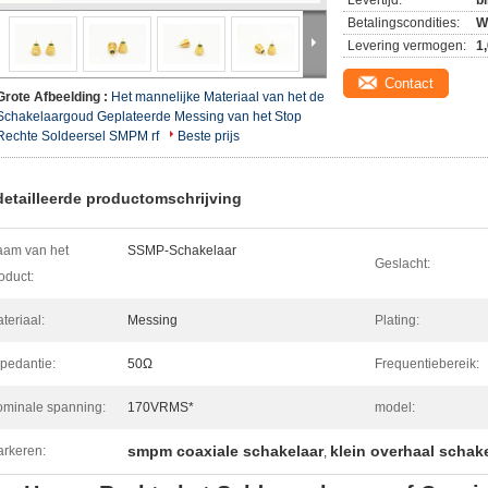
Levertijd:
b
Betalingscondities:
W
Levering vermogen:
1
Contact
Grote Afbeelding :
Het mannelijke Materiaal van het de
Schakelaargoud Geplateerde Messing van het Stop
Rechte Soldeersel SMPM rf
Beste prijs
etailleerde productomschrijving
am van het
SSMP-Schakelaar
Geslacht:
oduct:
teriaal:
Messing
Plating:
pedantie:
50Ω
Frequentiebereik:
minale spanning:
170VRMS*
model:
smpm coaxiale schakelaar
klein overhaal schak
rkeren:
,