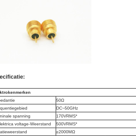
ecificatie:
ektrokenmerken
edantie
50Ω
quentiegebied
DC~50GHz
inale spanning
170VRMS*
lektrica voltage-Weerstand
500VRMS*
latieweerstand
≥2000MΩ