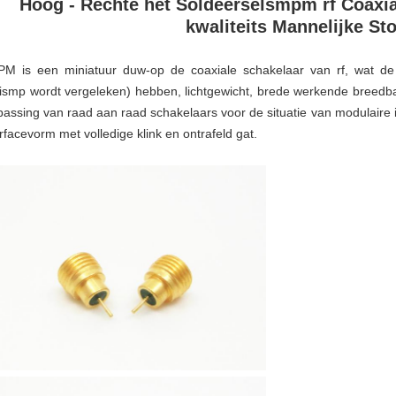
Hoog - Rechte het Soldeerselsmpm rf Coaxia
kwaliteits Mannelijke St
M is een miniatuur duw-op de coaxiale schakelaar van rf, wat de 
ismp wordt vergeleken) hebben, lichtgewicht, brede werkende breedba
passing van raad aan raad schakelaars voor de situatie van modulaire 
erfacevorm met volledige klink en ontrafeld gat.