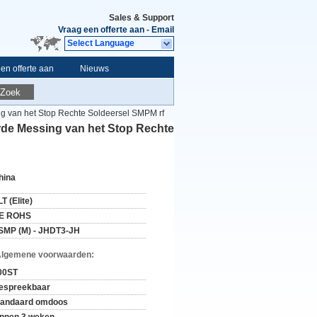
Sales & Support
Vraag een offerte aan
-
Email
Select Language
en offerte aan
Nieuws
Zoek
g van het Stop Rechte Soldeersel SMPM rf
rde Messing van het Stop Rechte
hina
T (Elite)
E ROHS
SMP (M) - JHDT3-JH
Algemene voorwaarden:
00ST
espreekbaar
tandaard omdoos