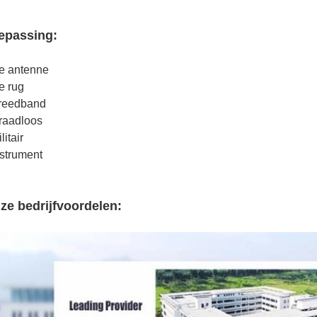
epassing:
e antenne
e rug
Breedband
raadloos
litair
nstrument
ze bedrijfvoordelen: