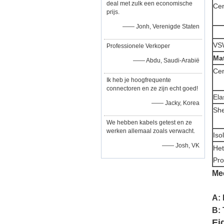
deal met zulk een economische
Ce
prijs.
—— Jonh, Verenigde Staten
VS
Professionele Verkoper
Ma
—— Abdu, Saudi-Arabië
Cen
Ik heb je hoogfrequente
connectoren en ze zijn echt goed!
Ela
—— Jacky, Korea
She
We hebben kabels getest en ze
werken allemaal zoals verwacht.
Iso
—— Josh, VK
Het
Pro
Me
A: 
B:
Ei