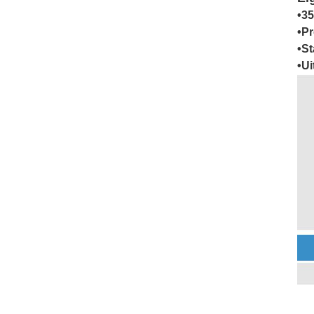
•3
•Pr
•St
•Ui