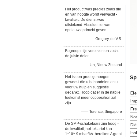
Het product was precies zoals die
en van hoogte wordt verwacht -
kwaliteit. De dienst was
uitstekend. Absoluut tot van
opnieuw opdracht geven.
—— Gregory, de V.S.
Begreep mijn vereisten en zocht
de juiste delen.
—— Ian, Nieuw Zeeland
Sp
Het is een groot genoegen
geweest die u behandelen en u
voor uw hulp en suggestie
gedankt. Hoop dat er in de nabije
El
toekomst meer copperation zal
Imp
zijn.
Fre
—— Terence, Singapore
Nom
De SMP-schakelaars zijn hoog -
Dië
de kwaliteit, het lektarief kan
Iso
1*10^-9 mbar*l/s. bereiken A great