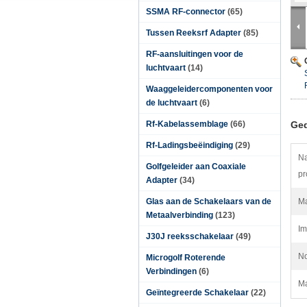
SSMA RF-connector
(65)
Tussen Reeksrf Adapter
(85)
RF-aansluitingen voor de
luchtvaart
(14)
Waaggeleidercomponenten voor
de luchtvaart
(6)
Rf-Kabelassemblage
(66)
Ged
Rf-Ladingsbeëindiging
(29)
Na
Golfgeleider aan Coaxiale
pr
Adapter
(34)
Glas aan de Schakelaars van de
Ma
Metaalverbinding
(123)
Im
J30J reeksschakelaar
(49)
No
Microgolf Roterende
Verbindingen
(6)
Ma
Geïntegreerde Schakelaar
(22)