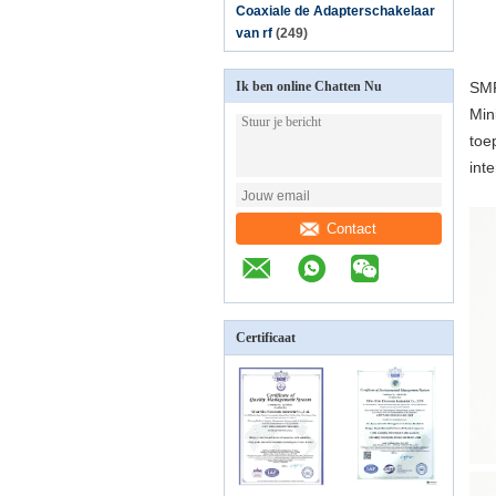
Coaxiale de Adapterschakelaar
van rf
(249)
Ik ben online Chatten Nu
SMP
Min
toe
int
Contact
Certificaat