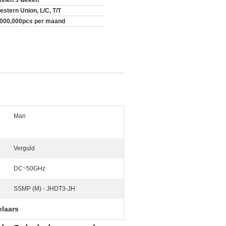
innen 3 weken
estern Union, L/C, T/T
,000,000pcs per maand
Man
Verguld
DC~50GHz
SSMP (M) - JHDT3-JH
elaars