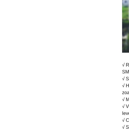
√ 
SMC
√ S
√ H
zo
√ M
√ V
lev
√ C
√ S