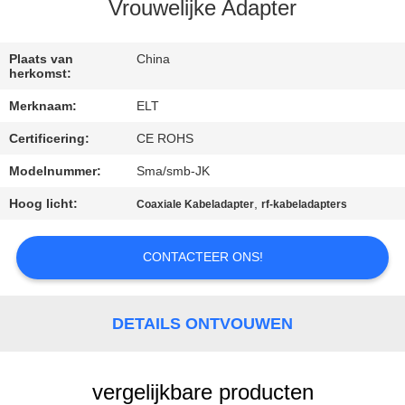
CONTACTEER
Vrouwelijke Adapter
ONS
Plaats van
China
herkomst:
NIEUWS
Merknaam:
ELT
Certificering:
CE ROHS
VERZOEK
OM EEN
Modelnummer:
Sma/smb-JK
CITAAT
Hoog licht:
,
Coaxiale Kabeladapter
rf-kabeladapters
CONTACTEER ONS!
VR
SHOW
DETAILS ONTVOUWEN
SITEMAP
vergelijkbare producten