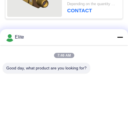
Microwave
Depending on the quantity MOQ:In voorraad
Measurement
CONTACT
Communicatie Radar
SATCOM DC-18GHz
50 Ohm Impedantie
populaire categorieën
Alle
Elite
De Schakelaar van
De Schakelaar van
7:46 AM
SMA rf
SMP rf
Good day, what product are you looking for?
De Schakelaar van
1.0mm rf Schakelaar
SMPM rf
1.85mm rf
2.4mm rf Schakelaar
Schakelaar
2.92mm rf
3.5mm rf Schakelaar