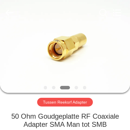
2026
Xi'an
Elite
Electronics
Co.,
Ltd..
All
Rights
HUIS
Reserved.
PRODUCTEN
ONGEVEER
ONS
FABRIEKSREIS
Tussen Reeksrf Adapter
KWALITEITSCONTROLE
50 Ohm Goudgeplatte RF Coaxiale
Adapter SMA Man tot SMB