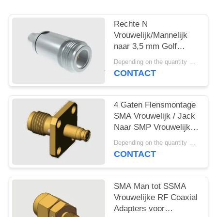
PRIVACY
POLICY
Rechte N
Vrouwelijk/Mannelijk
naar 3,5 mm Golf
Mannelijk / Vrouwelijk
Depending on the quantity MOQ:MOQ 50 for new production
RF Coax Adapters met
CONTACT
Roestvrijstalen
Behuizing
4 Gaten Flensmontage
SMA Vrouwelijk / Jack
Naar SMP Vrouwelijk /
Jack Adapters Tot 18
Depending on the quantity MOQ:MOQ 50st
GHz
CONTACT
SMA Man tot SSMA
Vrouwelijke RF Coaxial
Adapters voor