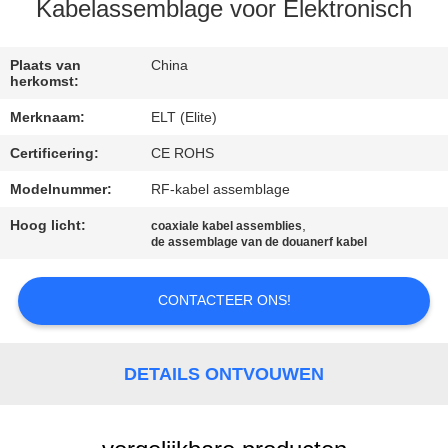
CONTACTEER
Kabelassemblage voor Elektronisch
ONS
Plaats van
China
herkomst:
NIEUWS
Merknaam:
ELT (Elite)
Certificering:
CE ROHS
VERZOEK
OM EEN
Modelnummer:
RF-kabel assemblage
CITAAT
Hoog licht:
,
coaxiale kabel assemblies
de assemblage van de douanerf kabel
VR
CONTACTEER ONS!
SHOW
DETAILS ONTVOUWEN
SITEMAP