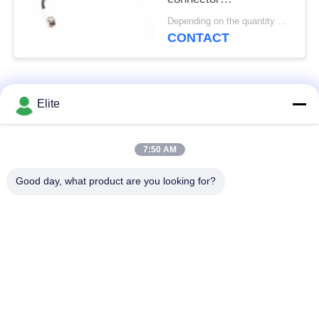
kabelassemblies met
Depending on the quantity MOQ:30 stuks voor nieuwe productie
een frequentie tot 40
CONTACT
GHz en pas de
MF363A & CXN3507
kabellengte aan als 300
populaire categorieën
mm, 500 mm, 1000
Alle
Elite
mm, 1500 mm, 2000
mm
De Schakelaar van
De Schakelaar van
7:50 AM
SMA rf
SMP rf
Good day, what product are you looking for?
De Schakelaar van
1.0mm rf Schakelaar
SMPM rf
1.85mm rf
2.4mm rf Schakelaar
Schakelaar