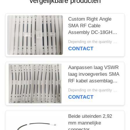
PRIVACY
vergelijkbare producten
POLICY
Custom Right Angle
SMA RF Cable
Assembly DC-18GHz
Mating CXN 3450 voor
Depending on the quantity MOQ:15 stuks voor maatwerk
RF-module - Dual End
CONTACT
Aanpasbaar
Aanpassen laag VSWR
laag invoegverlies SMA
RF kabel assemblage
DC ~ 18GHz met
Depending on the quantity MOQ:15 stuks voor maatwerk
verschillende lengte
CONTACT
voor signaaloverdracht
Beide uiteinden 2,92
mm mannelijke
connector