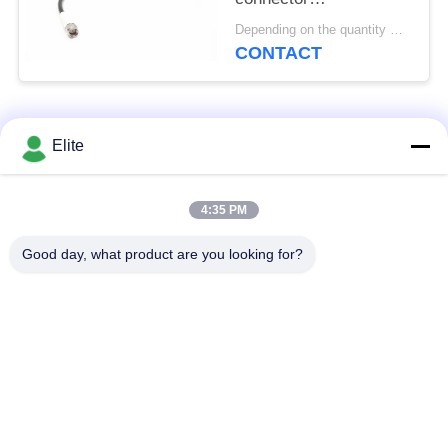
kabelassemblies met
Depending on the quantity MOQ:30 stuks voor nieuwe productie
een frequentie tot 40
CONTACT
GHz en pas de
MF363A & CXN3507
kabellengte aan als 300
populaire categorieën
mm, 500 mm, 1000
Alle
Elite
mm, 1500 mm, 2000
mm
De Schakelaar van
De Schakelaar van
4:35 PM
SMA rf
SMP rf
Good day, what product are you looking for?
De Schakelaar van
1.0mm rf Schakelaar
SMPM rf
1.85mm rf
2.4mm rf Schakelaar
Schakelaar