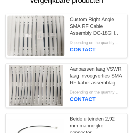
PRIVACY
vergelijkbare producten
POLICY
Custom Right Angle
SMA RF Cable
Assembly DC-18GHz
Mating CXN 3450 voor
Depending on the quantity MOQ:15 stuks voor maatwerk
RF-module - Dual End
CONTACT
Aanpasbaar
Aanpassen laag VSWR
laag invoegverlies SMA
RF kabel assemblage
DC ~ 18GHz met
Depending on the quantity MOQ:15 stuks voor maatwerk
verschillende lengte
CONTACT
voor signaaloverdracht
Beide uiteinden 2,92
mm mannelijke
connector