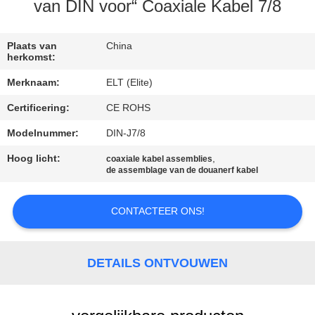
CONTACTEER
van DIN voor“ Coaxiale Kabel 7/8
ONS
Plaats van
China
herkomst:
NIEUWS
Merknaam:
ELT (Elite)
Certificering:
CE ROHS
VERZOEK
OM EEN
Modelnummer:
DIN-J7/8
CITAAT
Hoog licht:
,
coaxiale kabel assemblies
de assemblage van de douanerf kabel
VR
CONTACTEER ONS!
SHOW
DETAILS ONTVOUWEN
SITEMAP