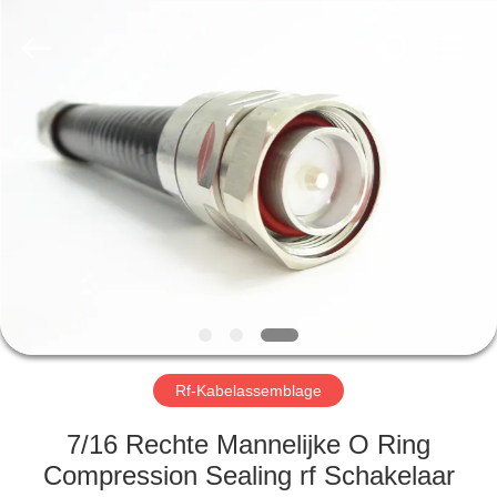
2026
Xi'an
Elite
Electronics
Co.,
Ltd..
All
Rights
HUIS
Reserved.
PRODUCTEN
ONGEVEER
ONS
FABRIEKSREIS
Rf-Kabelassemblage
KWALITEITSCONTROLE
7/16 Rechte Mannelijke O Ring
Compression Sealing rf Schakelaar