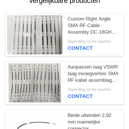
PRIVACY
vergelijkbare producten
POLICY
Custom Right Angle
SMA RF Cable
Assembly DC-18GHz
Mating CXN 3450 voor
Depending on the quantity MOQ:15 stuks voor maatwerk
RF-module - Dual End
CONTACT
Aanpasbaar
Aanpassen laag VSWR
laag invoegverlies SMA
RF kabel assemblage
DC ~ 18GHz met
Depending on the quantity MOQ:15 stuks voor maatwerk
verschillende lengte
CONTACT
voor signaaloverdracht
Beide uiteinden 2,92
mm mannelijke
connector