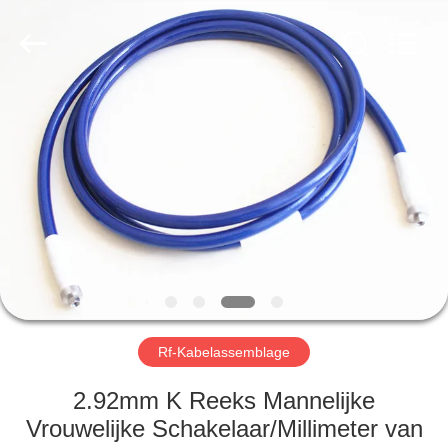
2026
Xi'an
Elite
Electronics
Co.,
Ltd..
All
Rights
HUIS
Reserved.
PRODUCTEN
ONGEVEER
ONS
FABRIEKSREIS
Rf-Kabelassemblage
KWALITEITSCONTROLE
2.92mm K Reeks Mannelijke
Vrouwelijke Schakelaar/Millimeter van