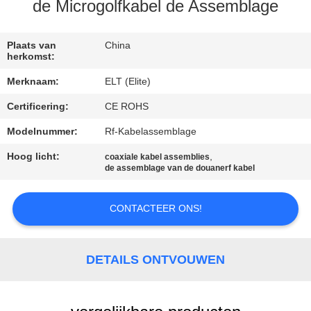
CONTACTEER
de Microgolfkabel de Assemblage
ONS
Plaats van
China
herkomst:
NIEUWS
Merknaam:
ELT (Elite)
Certificering:
CE ROHS
VERZOEK
OM EEN
Modelnummer:
Rf-Kabelassemblage
CITAAT
Hoog licht:
,
coaxiale kabel assemblies
de assemblage van de douanerf kabel
VR
CONTACTEER ONS!
SHOW
DETAILS ONTVOUWEN
SITEMAP