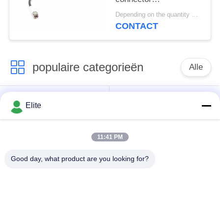
kabelassemblies met
Depending on the quantity MOQ:30 stuks voor nieuwe productie
een frequentie tot 40
CONTACT
GHz en pas de
MF363A & CXN3507
kabellengte aan als 300
populaire categorieën
mm, 500 mm, 1000
Alle
mm, 1500 mm, 2000
mm
De Schakelaar van
De Schakelaar van
Elite
SMA rf
SMP rf
11:41 PM
De Schakelaar van
1.0mm rf Schakelaar
SMPM rf
Good day, what product are you looking for?
1.85mm rf
2.4mm rf Schakelaar
Schakelaar