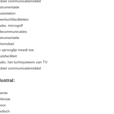
obiel communicatiemiddel
nstrumentatie
asisstation
enluchtfaciliteiten
adar, microgolf
elecommunicaties
nstrumentatie
utomobiel
e spronglijn treedt toe
sisfaciliteit
adio, het luchtsysteem van TV
obiel communicatiemiddel
dustral:
uimte
efensie
poor
edisch