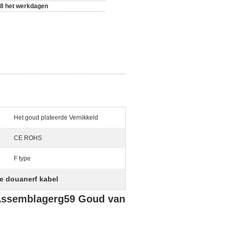
-8 het werkdagen
Het goud plateerde Vernikkeld
CE ROHS
F type
e douanerf kabel
 Assemblagerg59 Goud van