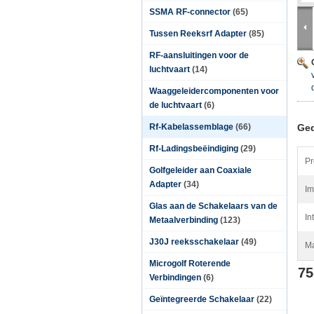
SSMA RF-connector
(65)
Tussen Reeksrf Adapter
(85)
RF-aansluitingen voor de
luchtvaart
(14)
Waaggeleidercomponenten voor
de luchtvaart
(6)
Rf-Kabelassemblage
(66)
Ged
Rf-Ladingsbeëindiging
(29)
Pr
Golfgeleider aan Coaxiale
Adapter
(34)
Im
Glas aan de Schakelaars van de
In
Metaalverbinding
(123)
J30J reeksschakelaar
(49)
Ma
Microgolf Roterende
75
Verbindingen
(6)
Geïntegreerde Schakelaar
(22)