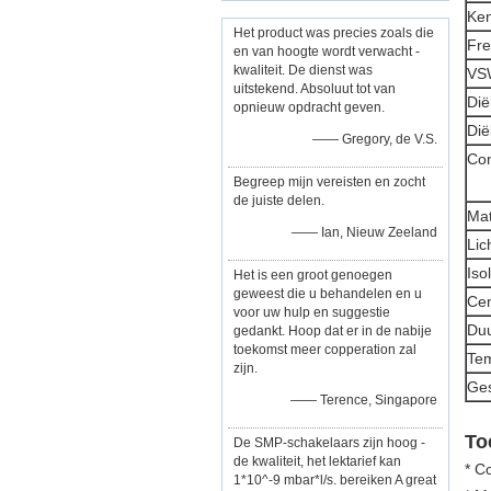
Ke
Het product was precies zoals die
Fre
en van hoogte wordt verwacht -
kwaliteit. De dienst was
VS
uitstekend. Absoluut tot van
Dië
opnieuw opdracht geven.
Dië
—— Gregory, de V.S.
Con
Begreep mijn vereisten en zocht
de juiste delen.
Mat
—— Ian, Nieuw Zeeland
Li
Iso
Het is een groot genoegen
geweest die u behandelen en u
Cen
voor uw hulp en suggestie
Du
gedankt. Hoop dat er in de nabije
toekomst meer copperation zal
Tem
zijn.
Ges
—— Terence, Singapore
To
De SMP-schakelaars zijn hoog -
de kwaliteit, het lektarief kan
* C
1*10^-9 mbar*l/s. bereiken A great