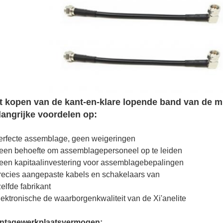
t kopen van de kant-en-klare lopende band van de mi
langrijke voordelen op:
erfecte assemblage, geen weigeringen
een behoefte om assemblagepersoneel op te leiden
een kapitaalinvestering voor assemblagebepalingen
recies aangepaste kabels en schakelaars van
elfde fabrikant
lektronische de waarborgenkwaliteit van de Xi'anelite
ntagewerkplaatsvermogen: