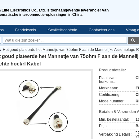
n Elite Electronics Co., Ltd. is toonaangevende leverancier van
ematische interconnectie-oplossingen in China
ns
Fabrieksreis
Kwaliteitscontrole
Contacteer ons
Vraag e
Het goud plateerde het Mannetje van 75ohm F aan de Mannelijke Assemblage R
t goud plateerde het Mannetje van 75ohm F aan de Mannel
chte hoekrf Kabel
Productdetails:
Plaats van
C
herkomst:
Merknaam:
EL
Certificering:
C
Modelnummer:
R
Betalen & Verzenden 
Min. bestelaantal:
1
Prijs:
B
*
Verpakking Details:
v