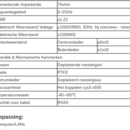
nmerkende Impedantie
75ohm
quentiegebied
0~2GHz
WR
≤1.22
lektrisch Weerstaand Voltage
≥1000VRMS, 50Hz, bij overzees - nive
lektrische Weerstand
≥1000MΩ
tactweerstand
Centrumleider
≤6mΩ
Buitenleider
≤1mΩ
eriële & Mechanische Kenmerken
chaam
Geplateerde messingsni
latie
PTFE
trumleider
Geplateerd messingsau
urzaamheid
Het koppelen cycli ≥500
peratuurwaaier
-40-+85℃
chikt voor kabel
RG59
epassing:
omputer/LANs