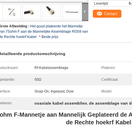
Levertijd:
5
Contact
Grote Afbeelding :
Het goud plateerde het Mannetje
van 75ohm F aan de Mannelijke Assemblage RG59 van
de Rechte hoekrf Kabel
Beste prijs
etailleerde productomschrijving
oductnaam:
Rf-Kabelassemblage
Plateren:
pedantie:
50Ω
Certificaat:
terface:
Snap-On, Ingepast, Duw
Model:
coaxiale kabel assemblies
de assemblage van d
rkeren:
,
ohm F-Mannetje aan Mannelijk Geplateerd de
de Rechte hoekrf Kabel