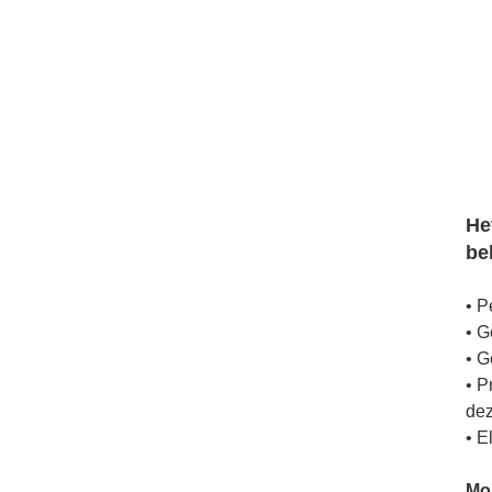
He
be
• P
• G
• G
• P
dez
• E
Mo