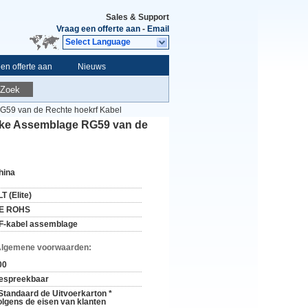
Sales & Support
Vraag een offerte aan
-
Email
Select Language
en offerte aan
Nieuws
Zoek
G59 van de Rechte hoekrf Kabel
ijke Assemblage RG59 van de
hina
T (Elite)
E ROHS
F-kabel assemblage
Algemene voorwaarden:
00
espreekbaar
 Standaard de Uitvoerkarton *
olgens de eisen van klanten