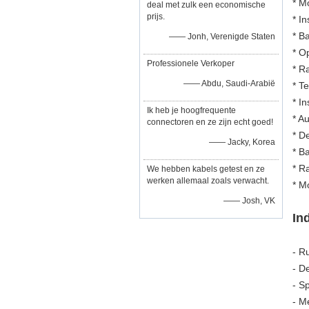
* M
deal met zulk een economische
prijs.
* I
* B
—— Jonh, Verenigde Staten
* Op
Professionele Verkoper
* R
—— Abdu, Saudi-Arabië
* T
* I
Ik heb je hoogfrequente
* A
connectoren en ze zijn echt goed!
* D
—— Jacky, Korea
* Ba
* R
We hebben kabels getest en ze
werken allemaal zoals verwacht.
* M
—— Josh, VK
In
- R
- D
- S
- M