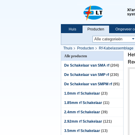
Xi'a
syst
Huis
Producten
Ongeveer o
VR-show
Thuis
Producten
Rf-Kabelassemblage
He
Alle producten
Re
De Schakelaar van SMA rf
(204)
De Schakelaar van SMP rf
(230)
De Schakelaar van SMPM rf
(95)
1.0mm rf Schakelaar
(23)
1.85mm rf Schakelaar
(11)
2.4mm rf Schakelaar
(39)
2.92mm rf Schakelaar
(121)
3.5mm rf Schakelaar
(13)