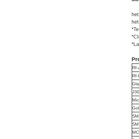
het
het
*Te
*Cl
*La
Pr
Rf-
Rf-
Gla
J30
Mic
Gol
SMA
SM
MC