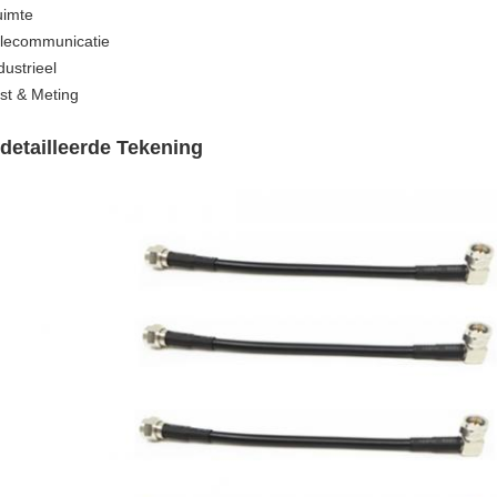
uimte
elecommunicatie
dustrieel
est & Meting
detailleerde Tekening