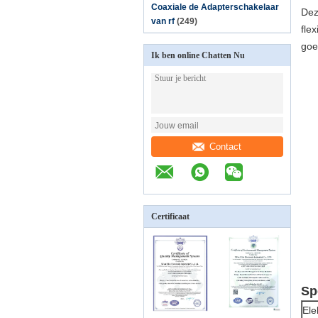
Coaxiale de Adapterschakelaar
Dez
van rf
(249)
fle
goe
Ik ben online Chatten Nu
Contact
Certificaat
Sp
Ele