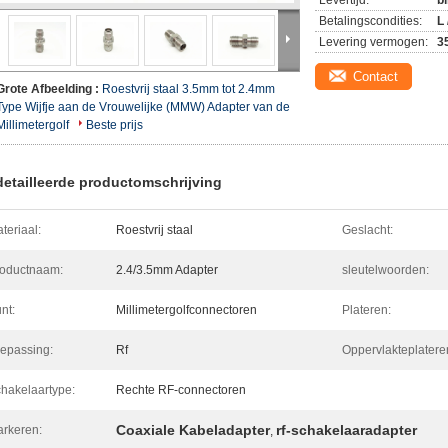
Levertijd:
b
Betalingscondities:
L 
Levering vermogen:
3
Contact
Grote Afbeelding :
Roestvrij staal 3.5mm tot 2.4mm
Type Wijfje aan de Vrouwelijke (MMW) Adapter van de
Millimetergolf
Beste prijs
etailleerde productomschrijving
teriaal:
Roestvrij staal
Geslacht:
oductnaam:
2.4/3.5mm Adapter
sleutelwoorden:
nt:
Millimetergolfconnectoren
Plateren:
epassing:
Rf
Oppervlakteplatere
hakelaartype:
Rechte RF-connectoren
Coaxiale Kabeladapter
rf-schakelaaradapter
rkeren:
,