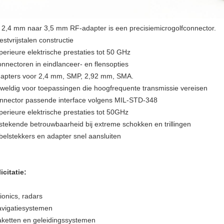
 2,4 mm naar 3,5 mm RF-adapter is een precisiemicrogolfconnector.
estvrijstalen constructie
perieure elektrische prestaties tot 50 GHz
onnectoren in eindlanceer- en flensopties
dapters voor 2,4 mm, SMP, 2,92 mm, SMA.
weldig voor toepassingen die hoogfrequente transmissie vereisen
nnector passende interface volgens MIL-STD-348
perieure elektrische prestaties tot 50GHz
tstekende betrouwbaarheid bij extreme schokken en trillingen
belstekkers en adapter snel aansluiten
icitatie:
vionics, radars
avigatiesystemen
aketten en geleidingssystemen