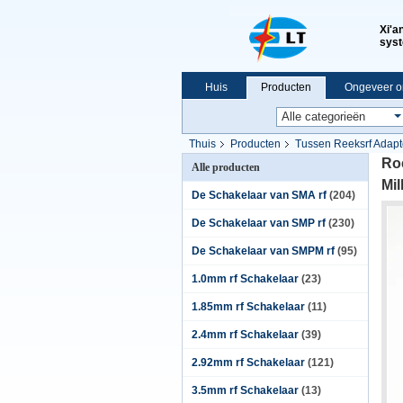
Xi'a
syst
Huis
Producten
Ongeveer o
VR-show
Thuis
Producten
Tussen Reeksrf Adapt
Roe
Alle producten
Mil
De Schakelaar van SMA rf
(204)
De Schakelaar van SMP rf
(230)
De Schakelaar van SMPM rf
(95)
1.0mm rf Schakelaar
(23)
1.85mm rf Schakelaar
(11)
2.4mm rf Schakelaar
(39)
2.92mm rf Schakelaar
(121)
3.5mm rf Schakelaar
(13)