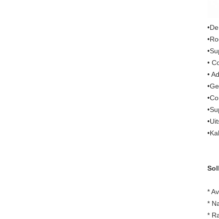
•De
•Ro
•Su
• C
• A
•Ge
•Co
•Su
•Ui
•Ka
Soll
* A
* N
* R