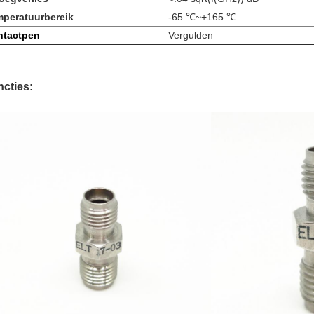
peratuurbereik
-65 ℃~+165 ℃
ntactpen
Vergulden
cties: