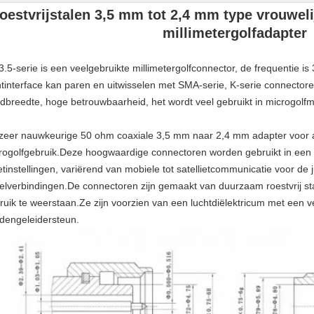
oestvrijstalen 3,5 mm tot 2,4 mm type vrouwel
millimetergolfadapter
3.5-serie is een veelgebruikte millimetergolfconnector, de frequentie i
htinterface kan paren en uitwisselen met SMA-serie, K-serie connector
dbreedte, hoge betrouwbaarheid, het wordt veel gebruikt in microgolfm
zeer nauwkeurige 50 ohm coaxiale 3,5 mm naar 2,4 mm adapter voor
rogolfgebruik.Deze hoogwaardige connectoren worden gebruikt in een 
tinstellingen, variërend van mobiele tot satellietcommunicatie voor de
elverbindingen.De connectoren zijn gemaakt van duurzaam roestvrij sta
ruik te weerstaan.Ze zijn voorzien van een luchtdiëlektricum met een ver
dengeleidersteun.