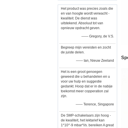
Het product was precies zoals die
en van hoogte wordt verwacht -
kwaliteit. De dienst was
uitstekend. Absoluut tot van
opnieuw opdracht geven.
—— Gregory, de V.S.
Begreep mijn vereisten en zocht
de juiste delen.
Spe
—— Ian, Nieuw Zeeland
Het is een groot genoegen
geweest die u behandelen en u
voor uw hulp en suggestie
gedankt. Hoop dat er in de nabije
toekomst meer copperation zal
zijn.
—— Terence, Singapore
De SMP-schakelaars zijn hoog -
de kwaliteit, het lektarief kan
1*10^-9 mbar*l/s. bereiken A great