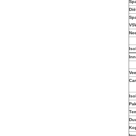
Spa
Dië
Spa
VS
Nee
Iso
Inn
Vee
Car
Iso
Pa
Te
Du
Ko
Inv