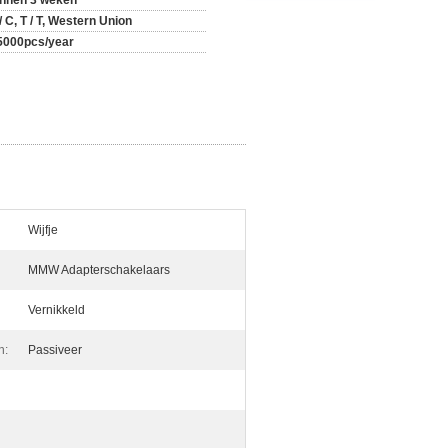
innen 3 weken
/ C, T / T, Western Union
5000pcs/year
Wijfje
MMW Adapterschakelaars
Vernikkeld
n:
Passiveer