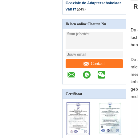
Coaxiale de Adapterschakelaar
R
van rf
(249)
Ik ben online Chatten Nu
De 
luc
ban
De 
Contact
mic
mee
kab
geb
Certificaat
mid