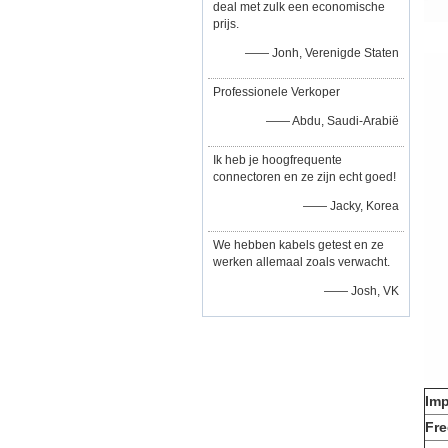
deal met zulk een economische
prijs.
—— Jonh, Verenigde Staten
Professionele Verkoper
—— Abdu, Saudi-Arabië
Ik heb je hoogfrequente
connectoren en ze zijn echt goed!
—— Jacky, Korea
We hebben kabels getest en ze
werken allemaal zoals verwacht.
—— Josh, VK
Imp
Fre