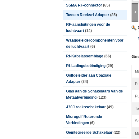
SSMA RF-connector
(65)
Tussen Reeksrf Adapter
(85)
RF-aansluitingen voor de
luchtvaart
(14)
Waaggeleidercomponenten voor
de luchtvaart
(6)
Rf-Kabelassemblage
(66)
Ged
Rf-Ladingsbeëindiging
(29)
Ma
Golfgeleider aan Coaxiale
Adapter
(34)
Pr
Glas aan de Schakelaars van de
Pu
Metaalverbinding
(123)
J30J reeksschakelaar
(49)
To
Microgolf Roterende
Sc
Verbindingen
(6)
Geïntegreerde Schakelaar
(22)
Ma