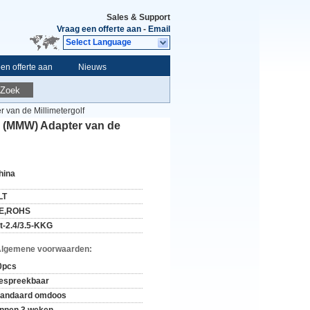
Sales & Support
Vraag een offerte aan
-
Email
Select Language
en offerte aan
Nieuws
Zoek
 van de Millimetergolf
ke (MMW) Adapter van de
hina
LT
E,ROHS
lt-2.4/3.5-KKG
Algemene voorwaarden:
0pcs
espreekbaar
tandaard omdoos