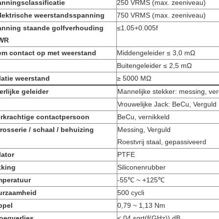
nningsclassificatie
250 VRMS (max. zeeniveau)
lektrische weerstandsspanning
750 VRMS (max. zeeniveau)
nning staande golfverhouding
≤1.05+0.005f
WR
m contact op met weerstand
Middengeleider ≤ 3,0 mΩ
Buitengeleider ≤ 2,5 mΩ
latie weerstand
≥ 5000 MΩ
erlijke geleider
Mannelijke stekker: messing, ver
Vrouwelijke Jack: BeCu, Verguld
rkrachtige contactpersoon
BeCu, vernikkeld
rosserie / schaal / behuizing
Messing, Verguld
Roestvrij staal, gepassiveerd
lator
PTFE
kking
Siliconenrubber
mperatuur
-55℃ ~ +125℃
urzaamheid
500 cycli
ppel
0,79 ~ 1,13 Nm
oegverlies
<.04 sqrt(f(GHz)) dB