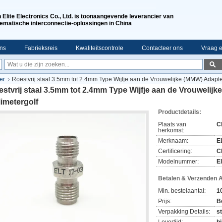
n Elite Electronics Co., Ltd. is toonaangevende leverancier van
ematische interconnectie-oplossingen in China
ns
Fabrieksreis
Kwaliteitscontrole
Contacteer ons
Vraag e
er
Roestvrij staal 3.5mm tot 2.4mm Type Wijfje aan de Vrouwelijke (MMW) Adapter
stvrij staal 3.5mm tot 2.4mm Type Wijfje aan de Vrouwelij
limetergolf
Productdetails:
Plaats van
C
herkomst:
Merknaam:
E
Certificering:
C
Modelnummer:
E
Betalen & Verzenden 
Min. bestelaantal:
1
Prijs:
B
Verpakking Details:
s