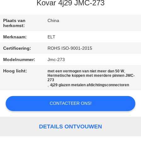
CONTACTEER
Kovar 4j29 JMC-273
ONS
Plaats van
China
herkomst:
NIEUWS
Merknaam:
ELT
Certificering:
ROHS ISO-9001-2015
VERZOEK
OM EEN
Modelnummer:
Jmc-273
CITAAT
Hoog licht:
,
met een vermogen van niet meer dan 50 W
Hermetische koppen met meerdere pinnen JMC-
273
,
4j29 glazen metalen afdichtingsconnectoren
VR
SHOW
CONTACTEER ONS!
SITEMAP
DETAILS ONTVOUWEN