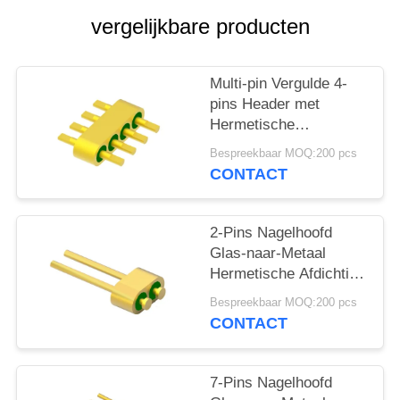
PRIVACY
vergelijkbare producten
POLICY
Multi-pin Vergulde 4-
pins Header met
Hermetische
Connectoren MC-677-
Bespreekbaar MOQ:200 pcs
JH voor Glasmateriaal
CONTACT
7052
2-Pins Nagelhoofd
Glas-naar-Metaal
Hermetische Afdichting
Header Met Gouddraad
Bespreekbaar MOQ:200 pcs
Verbindingsoppervlak
CONTACT
MC-628-JH
7-Pins Nagelhoofd