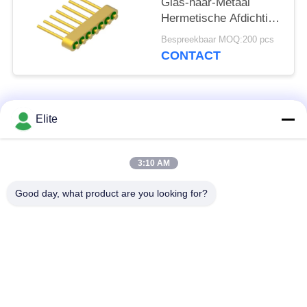
Glas-naar-Metaal
Hermetische Afdichting
Header Met Gouddraad
Bespreekbaar MOQ:200 pcs
Bindingsoppervlak MC-
CONTACT
630-JH
populaire categorieën
Alle
Elite
De Schakelaar van
De Schakelaar van
3:10 AM
SMA rf
SMP rf
Good day, what product are you looking for?
De Schakelaar van
1.0mm rf Schakelaar
SMPM rf
1.85mm rf
2.4mm rf Schakelaar
Schakelaar