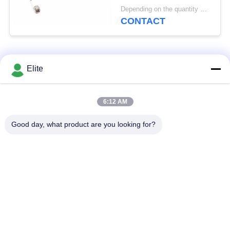
kabelassemblies met
Depending on the quantity MOQ:30 stuks voor nieuwe productie
een frequentie tot 40
CONTACT
GHz en pas de
MF363A & CXN3507
kabellengte aan als 300
populaire categorieën
mm, 500 mm, 1000
Alle
Elite
mm, 1500 mm, 2000
mm
De Schakelaar van
De Schakelaar van
6:12 AM
SMA rf
SMP rf
Good day, what product are you looking for?
De Schakelaar van
1.0mm rf Schakelaar
SMPM rf
1.85mm rf
2.4mm rf Schakelaar
Schakelaar
2.92mm rf