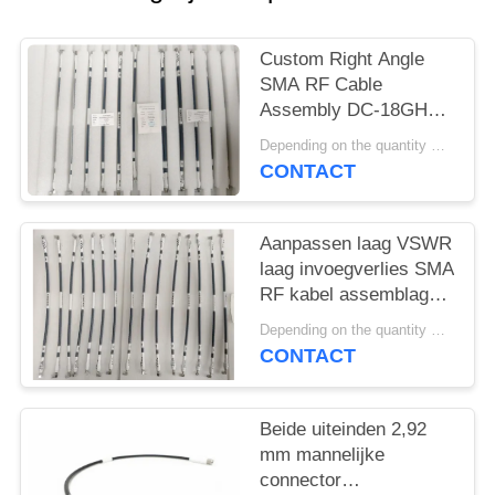
PRIVACY
POLICY
Custom Right Angle
SMA RF Cable
Assembly DC-18GHz
Mating CXN 3450 voor
Depending on the quantity MOQ:15 stuks voor maatwerk
RF-module - Dual End
CONTACT
Aanpasbaar
Aanpassen laag VSWR
laag invoegverlies SMA
RF kabel assemblage
DC ~ 18GHz met
Depending on the quantity MOQ:15 stuks voor maatwerk
verschillende lengte
CONTACT
voor signaaloverdracht
Beide uiteinden 2,92
mm mannelijke
connector