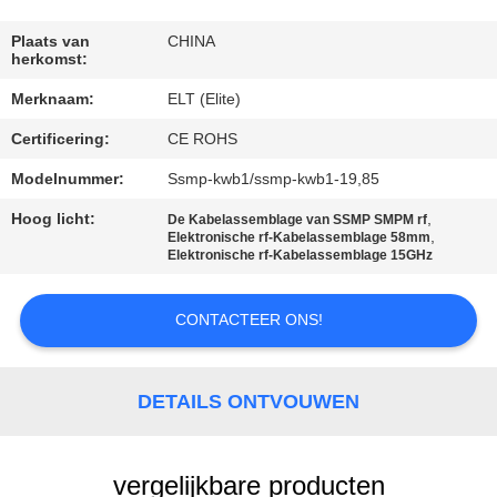
CONTACTEER
ONS
Plaats van
CHINA
herkomst:
Merknaam:
ELT (Elite)
NIEUWS
Certificering:
CE ROHS
VERZOEK
Modelnummer:
Ssmp-kwb1/ssmp-kwb1-19,85
OM EEN
Hoog licht:
,
De Kabelassemblage van SSMP SMPM rf
,
Elektronische rf-Kabelassemblage 58mm
CITAAT
Elektronische rf-Kabelassemblage 15GHz
VR
CONTACTEER ONS!
SHOW
DETAILS ONTVOUWEN
SITEMAP
vergelijkbare producten