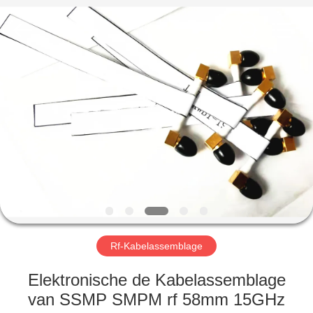
2026
Xi'an
Elite
Electronics
Co.,
Ltd..
All
Rights
HUIS
Reserved.
PRODUCTEN
ONGEVEER
ONS
FABRIEKSREIS
Rf-Kabelassemblage
KWALITEITSCONTROLE
Elektronische de Kabelassemblage
van SSMP SMPM rf 58mm 15GHz